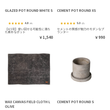
GLAZED POT ROUND WHITE S
CEMENT POT ROUND XS
4.8
5.0
（4）
（2）
【4.5号】使い回せる可能性に満ち
セメントの質感が魅力のモダンなプ
た素朴なポット
ランター
￥
1,540
￥
990
WAX CANVAS FIELD CLOTH L
CEMENT POT ROUND S
OLIVE