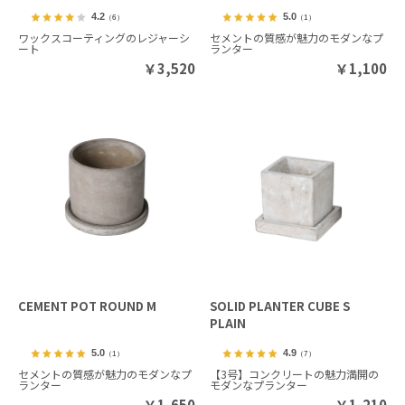
4.2
5.0
（6）
（1）
ワックスコーティングのレジャーシ
セメントの質感が魅力のモダンなプ
ート
ランター
￥
3,520
￥
1,100
CEMENT POT ROUND M
SOLID PLANTER CUBE S
PLAIN
5.0
4.9
（1）
（7）
セメントの質感が魅力のモダンなプ
【3号】コンクリートの魅力満開の
ランター
モダンなプランター
￥
1,650
￥
1,210