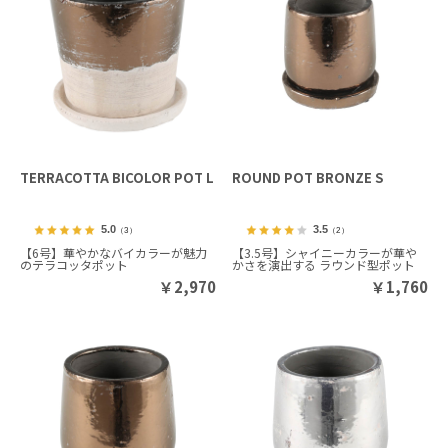
TERRACOTTA BICOLOR POT L
ROUND POT BRONZE S
5.0
3.5
（3）
（2）
【6号】華やかなバイカラーが魅力
【3.5号】シャイニーカラーが華や
のテラコッタポット
かさを演出する ラウンド型ポット
￥
2,970
￥
1,760