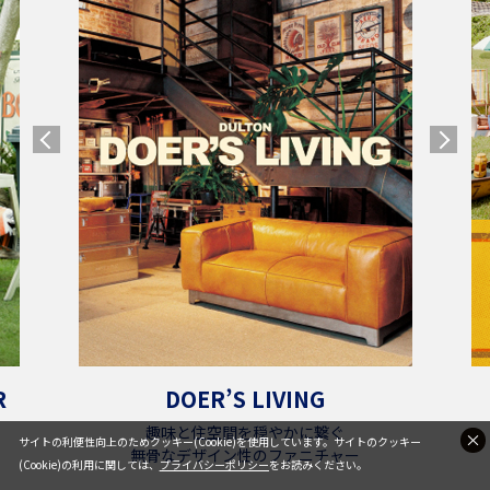
R
DOER’S LIVING
趣味と住空間を穏やかに繋ぐ
サイトの利便性向上のためクッキー(Cookie)を使用しています。サイトのクッキー
無骨なデザイン性のファニチャー
(Cookie)の利用に関しては、
プライバシーポリシー
をお読みください。