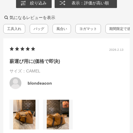
絞り込み
表示：評価が高い順
気になるレビューを表示
工具入れ
バッグ
風合い
ヨガマット
期間限定で送
2026.2.13
薪運び用に(価格で即決)
サイズ：CAMEL
blondeacon