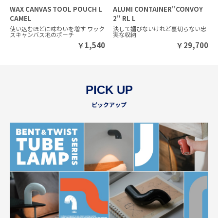
WAX CANVAS TOOL POUCH L
ALUMI CONTAINER''CONVOY
CAMEL
2" RL L
使い込むほどに味わいを増す ワック
決して媚びないけれど裏切らない忠
スキャンバス地のポーチ
実な収納
￥
1,540
￥
29,700
PICK UP
ピックアップ