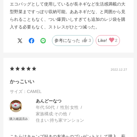
エコバッグとして使用しているが長ネギなど生活感満載の大
型野菜まですっぽり収納可能。ああネギだな、と周囲から見
られることもなく、つい爆買いしすぎても追加のレジ袋を購
入する必要もなく、ストレスがひとつ減った。
参考になった
3
Like!
2
2022.12.27
かっこいい
サイズ：CAMEL
あんどーなつ
年代:
50代
性別:
女性
家族構成:
その他
住まい:
持ち家マンション
こちらはキャンプ好きの友達へのプレゼントとして購入 薪