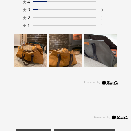
★
4
(3)
★
3
(1)
★
2
(0)
★
1
(0)