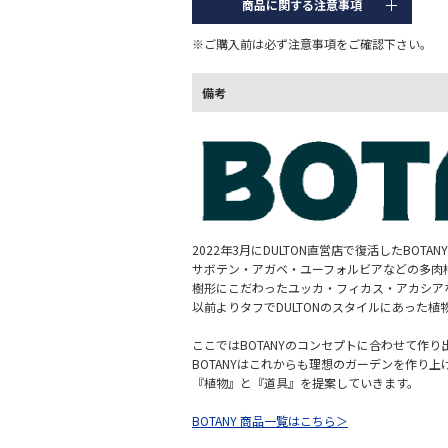
商品に関する注意事項
※ご購入前は必ず注意事項をご確認下さい。
備考
2022年3月にDULTON直営店で復活したBOTAN
サボテン・アガベ・ユーフォルビアなどの多肉
樹形にこだわったユッカ・フィカス・アカシア
以前よりタフでDULTONのスタイルにあった
ここではBOTANYのコンセプトに合わせて作
BOTANYはこれからも理想のガーデンを作り上
『植物』と『道具』を提案していきます。
BOTANY 商品一覧はこちら＞