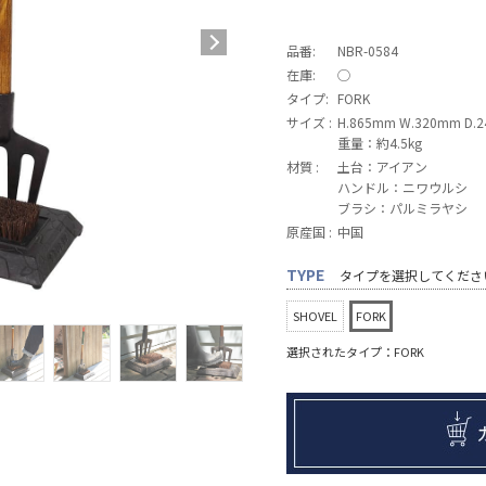
品番:
NBR-0584
在庫:
◯
タイプ:
FORK
サイズ :
H.865mm W.320mm D.
重量：約4.5kg
材質 :
土台：アイアン
ハンドル：ニワウルシ
ブラシ：パルミラヤシ
原産国 :
中国
TYPE
タイプを選択してくださ
SHOVEL
FORK
選択されたタイプ：FORK