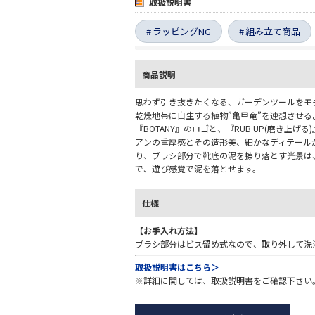
取扱説明書
ラッピングNG
組み立て商品
商品説明
思わず引き抜きたくなる、ガーデンツールをモ
乾燥地帯に自生する植物”亀甲竜”を連想させ
『BOTANY』のロゴと、『RUB UP(磨き上げ
アンの重厚感とその造形美、細かなディテール
り、ブラシ部分で靴底の泥を擦り落とす光景は
で、遊び感覚で泥を落とせます。
仕様
【お手入れ方法】
ブラシ部分はビス留め式なので、取り外して洗
取扱説明書はこちら＞
※詳細に関しては、取扱説明書をご確認下さい