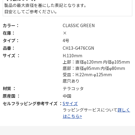
製品の最大直径を基にした表記となります。
目安としてご参考ください。
カラー：
CLASSIC GREEN
在庫：
×
タイプ：
4号
品番：
CH13-G476CGN
サイズ ：
H.110mm
上部：直径φ120mm 内径φ105mm
底部：直径φ95mm 内径φ80mm
受皿：H.22mm φ125mm
底穴あり
材質 ：
テラコッタ
原産国 ：
中国
セルフラッピング参考サイズ ：
Sサイズ
ラッピングサービスについて
詳しく
はこちら>