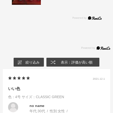
絞り込み
表示：評価が高い順
2021.12.1
いい色
色：4号
サイズ：CLASSIC GREEN
no name
年代:
30代
性別:
女性