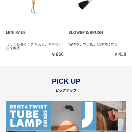
MINI RAKE
BLOWER & BRUSH
じっくり長く付き合える、素朴で小
植物のホコリ払いが趣味になる
さな熊手
￥
660
￥
418
PICK UP
ピックアップ