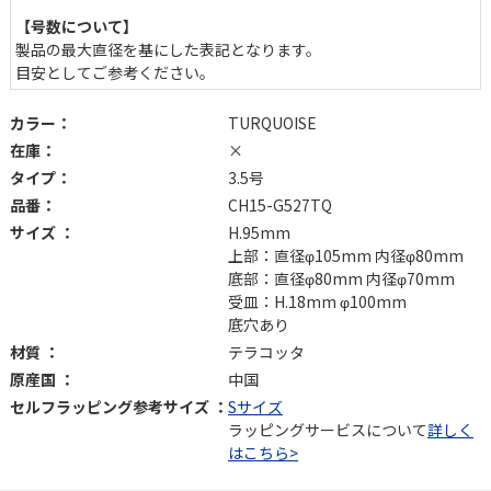
【号数について】
製品の最大直径を基にした表記となります。
目安としてご参考ください。
カラー：
TURQUOISE
在庫：
×
タイプ：
3.5号
品番：
CH15-G527TQ
サイズ ：
H.95mm
上部：直径φ105mm 内径φ80mm
底部：直径φ80mm 内径φ70mm
受皿：H.18mm φ100mm
底穴あり
材質 ：
テラコッタ
原産国 ：
中国
セルフラッピング参考サイズ ：
Sサイズ
ラッピングサービスについて
詳しく
はこちら>