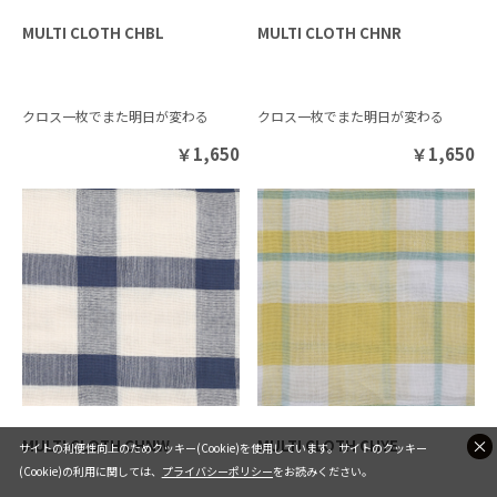
MULTI CLOTH CHBL
MULTI CLOTH CHNR
クロス一枚でまた明日が変わる
クロス一枚でまた明日が変わる
￥
1,650
￥
1,650
MULTI CLOTH CHNW
MULTI CLOTH CHYE
サイトの利便性向上のためクッキー(Cookie)を使用しています。サイトのクッキー
(Cookie)の利用に関しては、
プライバシーポリシー
をお読みください。