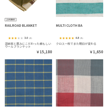
RAILROAD BLANKET
MULTI CLOTH BA
3.0
4.8
（2）
（5）
混紡率と厚みにこだわった頼もしい
クロス一枚でまた明日が変わる
ウールブランケット
￥
15,180
￥
1,650