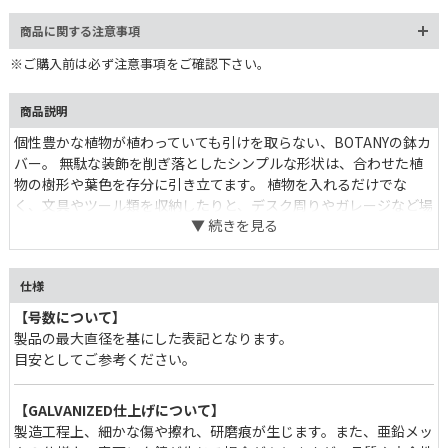
商品に関する注意事項
※ご購入前は必ず注意事項をご確認下さい。
商品説明
個性豊かな植物が植わっていても引けを取らない、BOTANYの鉢カ
バー。 無駄な装飾を削ぎ落としたシンプルな形状は、合わせた植
物の樹形や葉色を存分に引き立てます。 植物を入れるだけでな
く、文具やツール類を収納したりと、デスク周りやガレージなど場
所を問わず使いたい。 ポットカバーから小物収納まで、アイデア
次第で新たな使い方が見つかります。
仕様
【号数について】
製品の最大直径を基にした表記となります。
目安としてご参考ください。
【GALVANIZED仕上げについて】
製造工程上、細かな傷や擦れ、研磨痕が生じます。また、亜鉛メッ