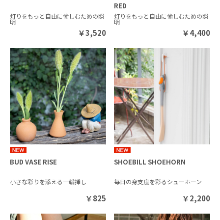
RED
灯りをもっと自由に愉しむための照
灯りをもっと自由に愉しむための照
明
明
￥
3,520
￥
4,400
BUD VASE RISE
SHOEBILL SHOEHORN
小さな彩りを添える一輪挿し
毎日の身支度を彩るシューホーン
￥
825
￥
2,200