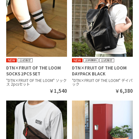
DTN×FRUIT OF THE LOOM
DTN×FRUIT OF THE LOOM
SOCKS 2PCS SET
DAYPACK BLACK
BLACK/WHITE
"DTN×FRUIT OF THE LOOM" ソック
"DTN×FRUIT OF THE LOOM" デイパ
ス 2pcsセット
ック
￥
1,540
￥
6,380