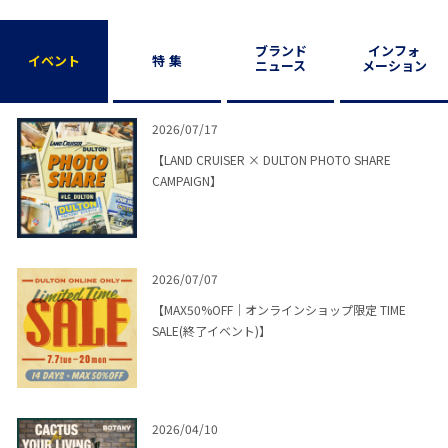
全く違うカラーを選ぶべきで
した
ブランド
インフォ
家具購入の際は、店舗に足を
イベント
特 集
ニュース
メーション
運んで、購入をしなければい
けないと反省しました
2026/07/17
組み立ても簡単だし、使い
【LAND CRUISER × DULTON PHOTO SHARE
すいし、見た目も可愛いの
CAMPAIGN】
で、このシリーズはとても気
に入っていますが、個人的に
は、前回のレトロな感じの方
が、好みでした
2026/07/07
【MAX50%OFF｜オンラインショップ限定 TIME
SALE(終了イベント)】
2026/04/10