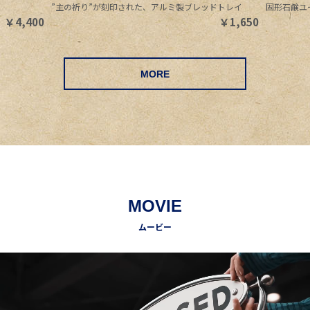
”主の祈り”が刻印された、アルミ製ブレッドトレイ
固形石鹸ユ
￥
4,400
￥
1,650
MORE
MOVIE
ムービー