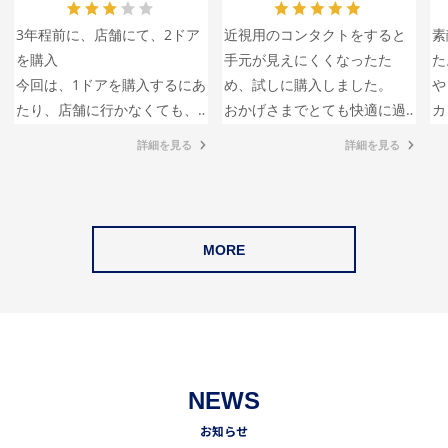
3年程前に、店舗にて、2ドア
近視用のコンタクトをすると
素
を購入
手元が見えにくくなったた
た
今回は、1ドアを購入するにあ
め、試しに購入しました。
っ
たり、店舗に行かなくても、
おかげさまでとても快適に過
カ
全体像は2ドアでじゅうぶんわ
ごせます！
詳細を見る
詳細を見る
かっているので、カラーのみ
オシャレな上にサイズもコン
相当悩み、並べて配置する事
パクトで毎日かばんにしのば
にして、手持ちと同カラー
せています。
を、オンラインにて購入しま
MORE
した
届いてみたら…
リニューアルされていた事に
まったく気付かず、丸みをお
びて艶消しタイプになってお
り、愕然としました…
NEWS
前回購入の2ドアと並べると、
お知らせ
違和感しかなく、これなら、