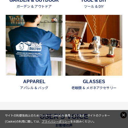
GARDEN & OUTDOOR
TOOL & DIY
ガーデン & アウトドア
ツール & DIY
APPAREL
GLASSES
アパレル & バッグ
老眼鏡 & メガネアクセサリー
USER'S VOICE
サイトの利便性向上のためクッキー(Cookie)を使用しています。サイトのクッキー
(Cookie)の利用に関しては、
プライバシーポリシー
をお読みください。
お客様の声