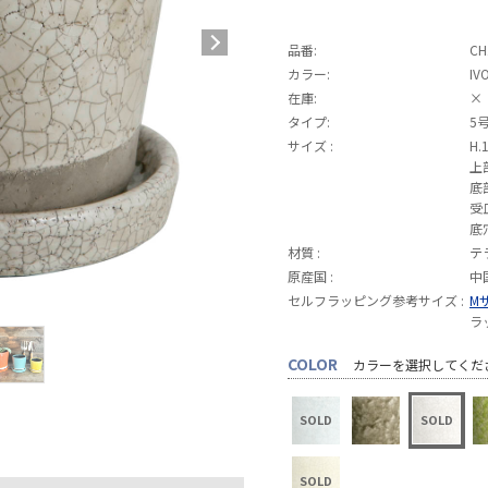
品番:
CH
カラー:
IV
在庫:
×
タイプ:
5
サイズ :
H.
上
底
受
底
材質 :
テ
原産国 :
中
セルフラッピング参考サイズ :
M
ラ
COLOR
カラーを選択してくだ