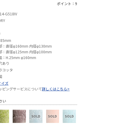
ポイント：9
14-G518IV
ORY
号
185mm
部：直径φ160mm 内径φ130mm
部：直径φ125mm 内径φ100mm
皿：H.25mm φ160mm
穴あり
ラコッタ
国
サイズ
ッピングサービスについて
詳しくはこちら>
さい