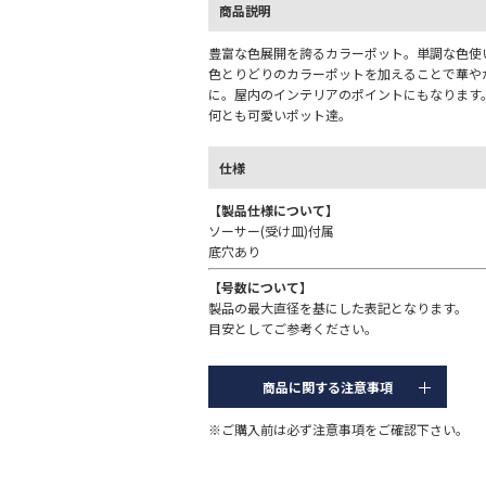
商品説明
豊富な色展開を誇るカラーポット。単調な色使
色とりどりのカラーポットを加えることで華や
に。屋内のインテリアのポイントにもなります
何とも可愛いポット達。
仕様
【製品仕様について】
ソーサー(受け皿)付属
底穴あり
【号数について】
製品の最大直径を基にした表記となります。
目安としてご参考ください。
商品に関する注意事項
※ご購入前は必ず注意事項をご確認下さい。