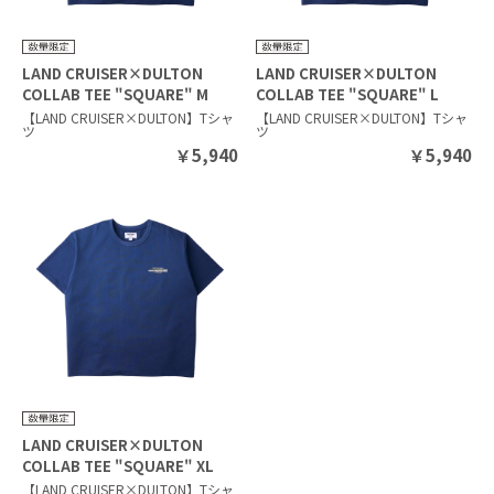
LAND CRUISER×DULTON
LAND CRUISER×DULTON
COLLAB TEE "SQUARE" M
COLLAB TEE "SQUARE" L
NAVY
NAVY
【LAND CRUISER×DULTON】Tシャ
【LAND CRUISER×DULTON】Tシャ
ツ
ツ
￥
5,940
￥
5,940
LAND CRUISER×DULTON
COLLAB TEE "SQUARE" XL
NAVY
【LAND CRUISER×DULTON】Tシャ