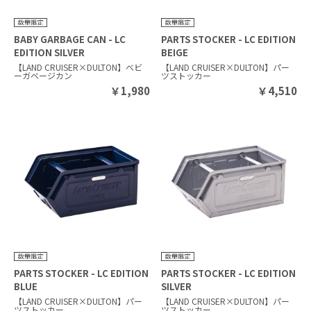
BABY GARBAGE CAN - LC
PARTS STOCKER - LC EDITION
EDITION SILVER
BEIGE
【LAND CRUISER×DULTON】ベビ
【LAND CRUISER×DULTON】パー
ーガベージカン
ツストッカー
￥
1,980
￥
4,510
PARTS STOCKER - LC EDITION
PARTS STOCKER - LC EDITION
BLUE
SILVER
【LAND CRUISER×DULTON】パー
【LAND CRUISER×DULTON】パー
ツストッカー
ツストッカー