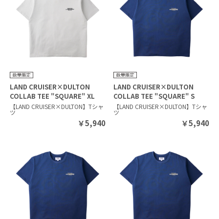
LAND CRUISER×DULTON
LAND CRUISER×DULTON
COLLAB TEE "SQUARE" XL
COLLAB TEE "SQUARE" S
SILVER GRAY
NAVY
【LAND CRUISER×DULTON】Tシャ
【LAND CRUISER×DULTON】Tシャ
ツ
ツ
￥
5,940
￥
5,940