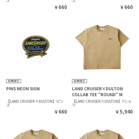
ズ
ズ
￥
660
￥
660
PINS NEON SIGN
LAND CRUISER×DULTON
COLLAB TEE "ROUND" M
BEIGE
【LAND CRUISER×DULTON】ピン
【LAND CRUISER×DULTON】Tシャ
ズ
ツ
￥
660
￥
5,940