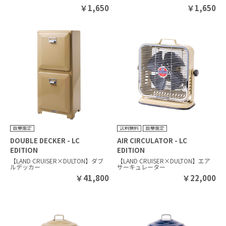
￥
1,650
￥
1,650
DOUBLE DECKER - LC
AIR CIRCULATOR - LC
EDITION
EDITION
【LAND CRUISER×DULTON】ダブ
【LAND CRUISER×DULTON】エア
ルデッカー
サーキュレーター
￥
41,800
￥
22,000