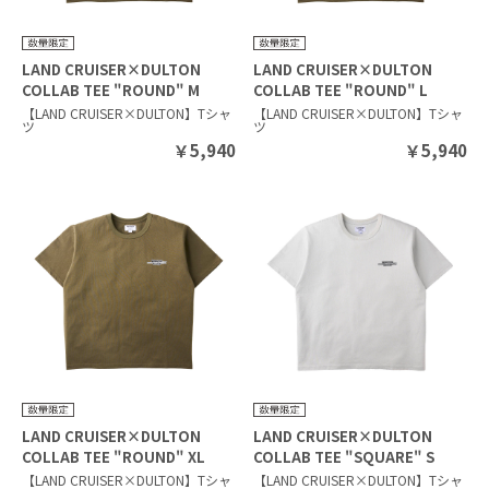
LAND CRUISER×DULTON
LAND CRUISER×DULTON
COLLAB TEE "ROUND" M
COLLAB TEE "ROUND" L
MOSS GREEN
MOSS GREEN
【LAND CRUISER×DULTON】Tシャ
【LAND CRUISER×DULTON】Tシャ
ツ
ツ
￥
5,940
￥
5,940
LAND CRUISER×DULTON
LAND CRUISER×DULTON
COLLAB TEE "ROUND" XL
COLLAB TEE "SQUARE" S
MOSS GREEN
SILVER GRAY
【LAND CRUISER×DULTON】Tシャ
【LAND CRUISER×DULTON】Tシャ