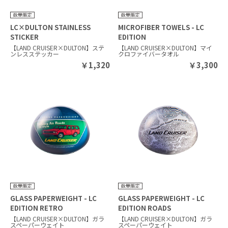
LC×DULTON STAINLESS
MICROFIBER TOWELS - LC
STICKER
EDITION
【LAND CRUISER×DULTON】ステ
【LAND CRUISER×DULTON】マイ
ンレスステッカー
クロファイバータオル
￥
1,320
￥
3,300
GLASS PAPERWEIGHT - LC
GLASS PAPERWEIGHT - LC
EDITION RETRO
EDITION ROADS
【LAND CRUISER×DULTON】ガラ
【LAND CRUISER×DULTON】ガラ
スペーパーウェイト
スペーパーウェイト