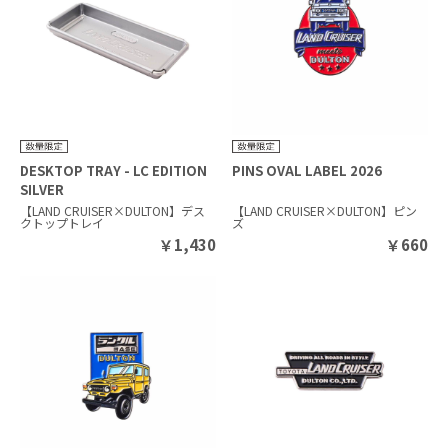
DESKTOP TRAY - LC EDITION
PINS OVAL LABEL 2026
SILVER
【LAND CRUISER×DULTON】デス
【LAND CRUISER×DULTON】ピン
クトップトレイ
ズ
￥
1,430
￥
660