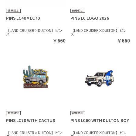
PINS LC40×LC70
PINS LC LOGO 2026
【LAND CRUISER×DULTON】ピン
【LAND CRUISER×DULTON】ピン
ズ
ズ
￥
660
￥
660
PINS LC70 WITH CACTUS
PINS LC60 WITH DULTON BOY
【LAND CRUISER×DULTON】ピン
【LAND CRUISER×DULTON】ピン