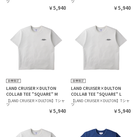
ツ
ツ
￥
5,940
￥
5,940
LAND CRUISER×DULTON
LAND CRUISER×DULTON
COLLAB TEE "SQUARE" M
COLLAB TEE "SQUARE" L
SILVER GRAY
SILVER GRAY
【LAND CRUISER×DULTON】Tシャ
【LAND CRUISER×DULTON】Tシャ
ツ
ツ
￥
5,940
￥
5,940