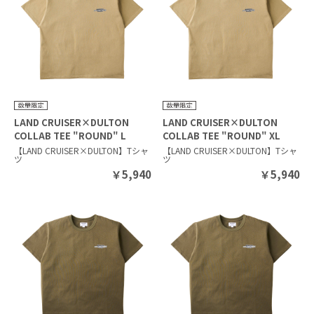
LAND CRUISER×DULTON
LAND CRUISER×DULTON
COLLAB TEE "ROUND" L
COLLAB TEE "ROUND" XL
BEIGE
BEIGE
【LAND CRUISER×DULTON】Tシャ
【LAND CRUISER×DULTON】Tシャ
ツ
ツ
￥
5,940
￥
5,940