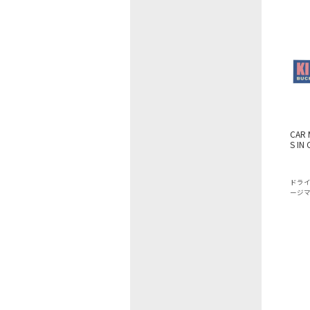
CAR 
S IN
ドラ
ージ