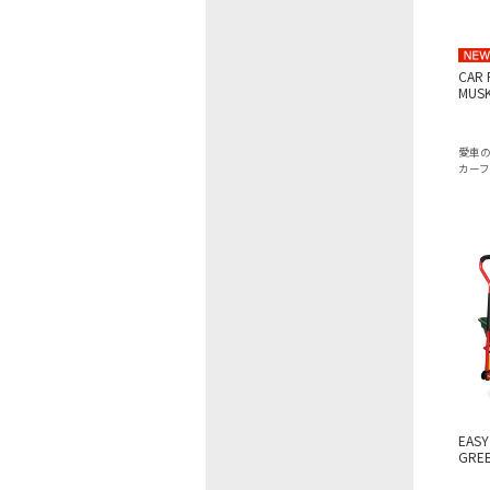
CAR 
MUS
愛車
カー
EASY
GRE