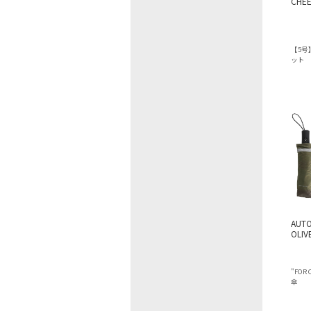
CHEE
【5
ット
AUTO
OLIV
"FOR
傘