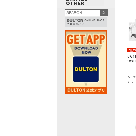
CAR 
OWE
カー
ィル