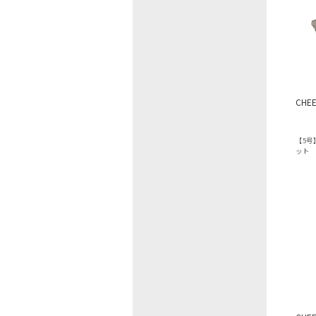
CHE
【5
ット