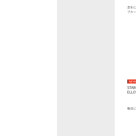
芝生
プカ
STAI
ELLO
毎日