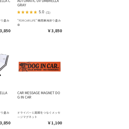
ELLA C
AUTOMATIC UV UMBRELLA
GRAY
5.0
）
（1）
用折り畳み
"FOR CAR LIFE" 晴雨兼用折り畳み
傘
3,850
￥3,850
ELLA
CAR MESSAGE MAGNET DO
G IN CAR
用折り畳み
ドライバーと周囲をつなぐメッセ
ージマグネット
3,850
￥1,100