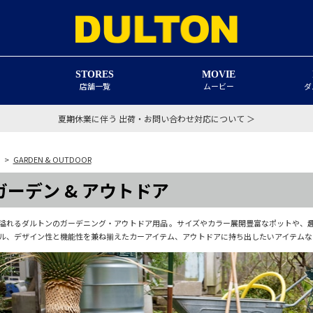
STORES
MOVIE
店舗一覧
ムービー
ダ
夏期休業に伴う 出荷・お問い合わせ対応について ＞
>
GARDEN & OUTDOOR
ガーデン & アウトドア
溢れるダルトンのガーデニング・アウトドア用品 。サイズやカラー展開豊富なポットや、
ル、デザイン性と機能性を兼ね揃えたカーアイテム、アウトドアに持ち出したいアイテムな