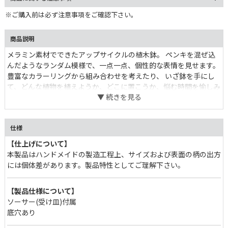
※ご購入前は必ず注意事項をご確認下さい。
商品説明
メラミン素材でできたアップサイクルの植木鉢。 ペンキを混ぜ込
んだようなランダム模様で、一点一点、個性的な表情を見せます。
豊富なカラーリングから組み合わせを考えたり、 いざ鉢を手にし
て、どんな植物を植えようか、どこに置こうか、悩む時間を愉しみ
たい。 狭いスペースでも、ひとつ置くだけでインテリアとして目を
惹くポイントに。
仕様
【仕上げについて】
本製品はハンドメイドの製造工程上、サイズおよび表面の柄の出方
には個体差があります。製品特性としてご理解下さい。
【製品仕様について】
ソーサー(受け皿)付属
底穴あり