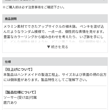
※ご購入前は必ず注意事項をご確認下さい。
商品説明
メラミン素材でできたアップサイクルの植木鉢。 ペンキを混ぜ込
んだようなランダム模様で、一点一点、個性的な表情を見せます。
豊富なカラーリングから組み合わせを考えたり、 いざ鉢を手にし
て、どんな植物を植えようか、どこに置こうか、悩む時間を愉しみ
たい。 狭いスペースでも、ひとつ置くだけでインテリアとして目を
惹くポイントに。
仕様
【仕上げについて】
本製品はハンドメイドの製造工程上、サイズおよび表面の柄の出方
には個体差があります。製品特性としてご理解下さい。
【製品仕様について】
ソーサー(受け皿)付属
底穴あり