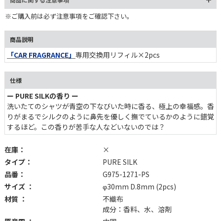
※ご購入前は必ず注意事項をご確認下さい。
商品説明
「CAR FRAGRANCE」
専用交換用リフィル×2pcs
仕様
ー PURE SILKの香り ー
洗いたてのシャツが青空の下なびいた時に香る、極上の幸福感。香
りがまるでシルクのように鼻先を優しく撫でているかのように錯覚
するほど。この香りが苦手な人などいないのでは？
在庫：
×
タイプ：
PURE SILK
品番：
G975-1271-PS
サイズ ：
φ30mm D.8mm (2pcs)
材質 ：
不織布
成分：香料、水、溶剤