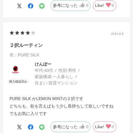
参考になった
0
Like!
0
2024.8.8
２択ルーティン
色：PURE SILK
けんぼー
年代:
40代
性別:
男性
家族構成:
一人暮らし
住まい:
賃貸マンション
PURE SILK かLEMON MINTの２択です
どちらも、欲を言えばもう少し長持ちして欲しいですね
でもお気に入りです
参考になった
0
Like!
0