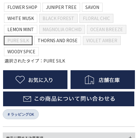
FLOWER SHOP
JUNIPER TREE
SAVON
WHITE MUSK
BLACK FOREST
FLORAL CHIC
LEMON MINT
MAGNOLIA ORCHID
OCEAN BREEZE
PURE SILK
THORNS AND ROSE
VIOLET AMBER
WOODY SPICE
選択されたタイプ：PURE SILK
ラッピングOK
商品に関する注意事項