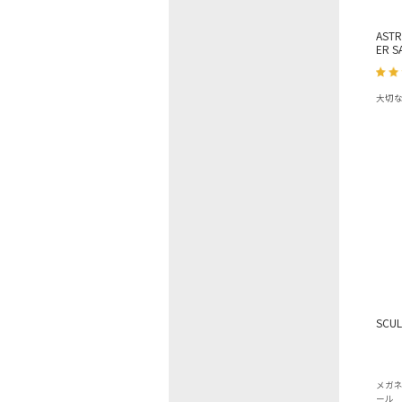
ASTR
ER S
大切
SCUL
メガ
ール