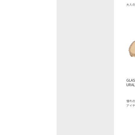
大人
GLAS
URAL
憧れ
アイ