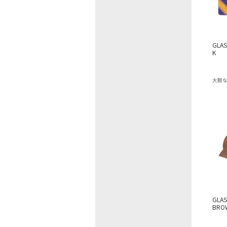
GLAS
K
大胆
GLAS
BRO