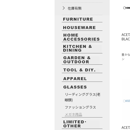
在庫有無
ACET
BLAC
豊か
ン
リーディンググラス(老
眼鏡)
ファッショングラス
メガネ用品
ACET