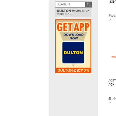
LIGH
豊か
ン
ACET
ACH
豊か
ン