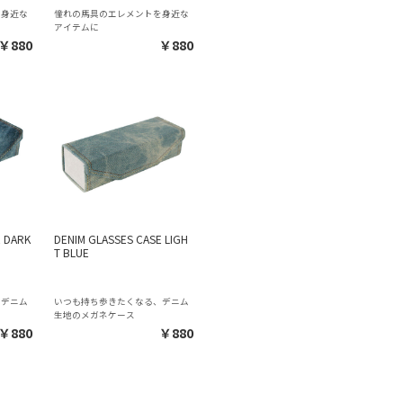
を身近な
憧れの馬具のエレメントを身近な
アイテムに
￥880
￥880
E DARK
DENIM GLASSES CASE LIGH
T BLUE
）
、デニム
いつも持ち歩きたくなる、デニム
生地のメガネケース
￥880
￥880