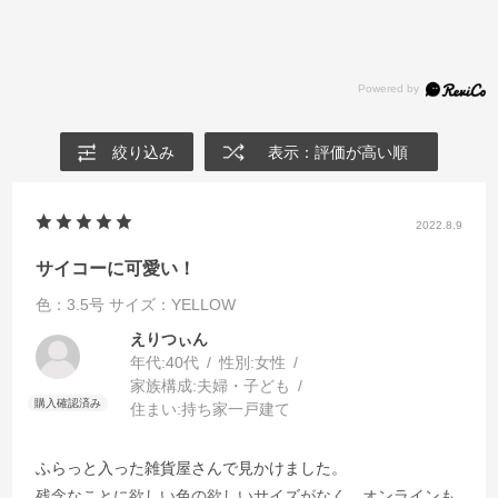
絞り込み
表示：評価が高い順
2022.8.9
サイコーに可愛い！
色：3.5号
サイズ：YELLOW
えりつぃん
年代:
40代
性別:
女性
家族構成:
夫婦・子ども
住まい:
持ち家一戸建て
ふらっと入った雑貨屋さんで見かけました。
残念なことに欲しい色の欲しいサイズがなく、オンラインも