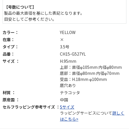
【号数について】
製品の最大直径を基にした表記となります。
目安としてご参考ください。
カラー：
YELLOW
在庫：
×
タイプ：
3.5号
品番：
CH15-G527YL
サイズ ：
H.95mm
上部：直径φ105mm 内径φ80mm
底部：直径φ80mm 内径φ70mm
受皿：H.18mm φ100mm
底穴あり
材質 ：
テラコッタ
原産国 ：
中国
セルフラッピング参考サイズ ：
Sサイズ
ラッピングサービスについて
詳しく
はこちら>