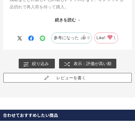
品切れで再入荷を待って購入。
続きを読む
届いて早速、多肉植物を植えました。
娘が見て、
なにこれー可愛い！他に何色があった？
参考になった
0
Like!
1
など好評です。
明るくて優しい色は、部屋の雰囲気まで良くしてくれます。
買ってよかったです！
絞り込み
表示：評価が高い順
一緒に入っていたポストカードもお気に入り。
レビューを書く
合わせておすすめしたい商品