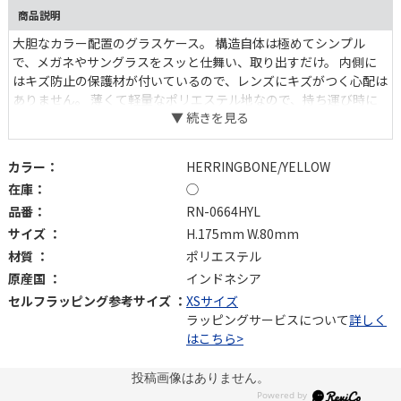
商品説明
大胆なカラー配置のグラスケース。 構造自体は極めてシンプル
で、メガネやサングラスをスッと仕舞い、取り出すだけ。 内側に
はキズ防止の保護材が付いているので、レンズにキズがつく心配は
ありません。 薄くて軽量なポリエステル地なので、持ち運び時に
もスペースをとらず、 バッグの中やいつもの保管場所で鮮やかにそ
の存在を主張します。
カラー：
HERRINGBONE/YELLOW
在庫：
◯
品番：
RN-0664HYL
サイズ ：
H.175mm W.80mm
材質 ：
ポリエステル
原産国 ：
インドネシア
セルフラッピング参考サイズ ：
XSサイズ
ラッピングサービスについて
詳しく
はこちら>
投稿画像はありません。