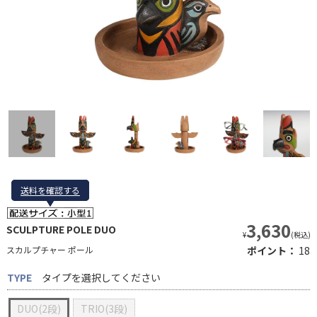
送料を確認する
送料を確認する
3,630
SCULPTURE POLE DUO
¥
(税込)
スカルプチャー ポール
ポイント：
18
TYPE
タイプを選択してください
DUO(2段)
TRIO(3段)