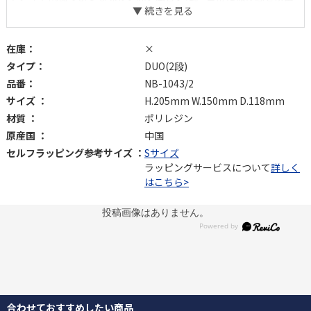
しつつ、デスクや玄関など、省スペースでも意外な収納力を発揮し
ます。 下部のプレートは、鍵やアクセサリーなどの小物置きとし
ても◎。
在庫：
×
タイプ：
DUO(2段)
品番：
NB-1043/2
サイズ ：
H.205mm W.150mm D.118mm
材質 ：
ポリレジン
原産国 ：
中国
セルフラッピング参考サイズ ：
Sサイズ
ラッピングサービスについて
詳しく
はこちら>
投稿画像はありません。
合わせておすすめしたい商品