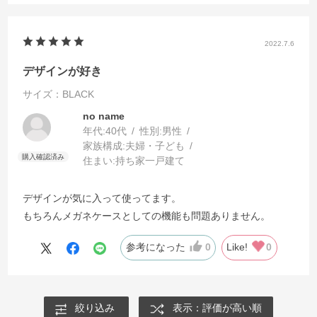
2022.7.6
デザインが好き
サイズ：BLACK
no name
年代:
40代
性別:
男性
家族構成:
夫婦・子ども
住まい:
持ち家一戸建て
デザインが気に入って使ってます。
もちろんメガネケースとしての機能も問題ありません。
参考になった
0
Like!
0
絞り込み
表示：評価が高い順