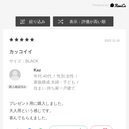
絞り込み
表示：評価が高い順
2022.11.10
カッコイイ
サイズ：BLACK
Kaz
年代:
40代
性別:
女性
家族構成:
夫婦・子ども
住まい:
持ち家一戸建て
プレゼント用に購入しました。
大人用という感じです。
喜んでもらえました。