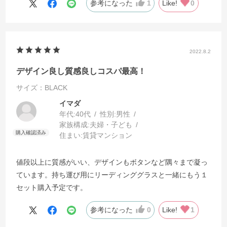
参考になった
1
Like!
0
2022.8.2
デザイン良し質感良しコスパ最高！
サイズ：BLACK
イマダ
年代:
40代
性別:
男性
家族構成:
夫婦・子ども
住まい:
賃貸マンション
値段以上に質感がいい、デザインもボタンなど隅々まで凝っ
ています。持ち運び用にリーディンググラスと一緒にもう１
セット購入予定です。
参考になった
0
Like!
1