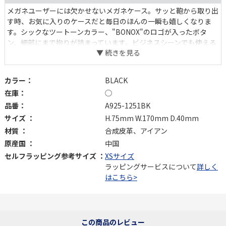
メガネユーザーには欠かせないメガネケース。サッと鞄から取り出
す時、お気に入りのケースだと毎日のほんの一瞬も嬉しくなりま
す。シックなツートーンカラー、"BONOX"のロゴが入ったボタ
ン、細部にまで拘りが詰まっています。ビジネスシーンでも使える
ようなデザインは、男女問わずちょっとしたプレゼントとしても喜
んでいただけるはず。
カラー：
BLACK
在庫：
◯
品番：
A925-1251BK
サイズ ：
H.75mm W.170mm D.40mm
材質 ：
合成皮革、アイアン
原産国 ：
中国
セルフラッピング参考サイズ ：
XSサイズ
ラッピングサービスについて
詳しく
はこちら>
この商品のレビュー