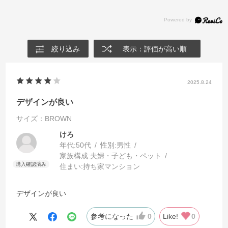
絞り込み
表示：評価が高い順
2025.8.24
デザインが良い
サイズ：BROWN
けろ
年代:
50代
性別:
男性
家族構成:
夫婦・子ども・ペット
住まい:
持ち家マンション
デザインが良い
参考になった
0
Like!
0