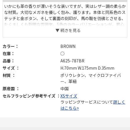
いかにも革の香りが漂いそうな装いですが、実はレザー調の柔らか
な材質。大切なメガネを優しく包み、護ります。本体と同系色のス
テッチと金ボタン、そして裏面の刻印が、馬の鞍を彷彿とさせる、
たくましくも聡明な雰囲気。5色のカラーバリエーションが、男心
も女心も悩ませます。
カラー：
BROWN
在庫：
◯
品番：
A625-787BR
サイズ ：
H.70mm W.175mm D.35mm
材質 ：
ポリウレタン、マイクロファイバ
ー、革紐
原産国 ：
中国
セルフラッピング参考サイズ ：
XSサイズ
ラッピングサービスについて
詳しく
はこちら>