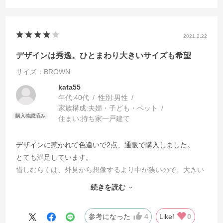
2021.2.22
デザインは秀逸。ひとまわり大きいサイズも希望
サイズ：BROWN
kata55
年代:
40代
性別:
男性
家族構成:
夫婦・子ども・ペット
住まい:
持ち家一戸建て
デザインに惹かれて色違いで2点、通販で購入しました。
とても満足しています。
惜しむらくは、外見から想像するより中が狭いので、大きい
サングラスや幅のあるメガネには使えません。
続きを読む
ぜひ大きなサイズの製品も販売してほしいです。
参考になった
4
Like!
0