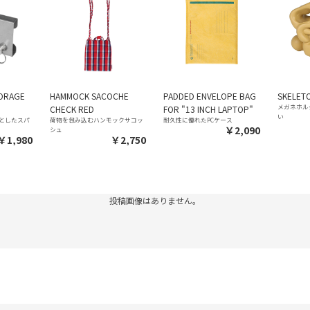
TORAGE
HAMMOCK SACOCHE
PADDED ENVELOPE BAG
SKELETO
メガネホル
CHECK RED
FOR "13 INCH LAPTOP"
い
としたスパ
荷物を包み込むハンモックサコッ
耐久性に優れたPCケース
￥2,090
シュ
￥1,980
￥2,750
投稿画像はありません。