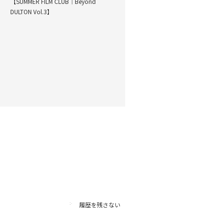
【SUMMER FILM CLUB｜Beyond
DULTON Vol.3】
履歴を残さない