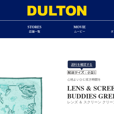
STORES
MOVIE
店舗一覧
ムービー
ダ
送料を確認する
心地よいひと拭き時間を
LENS & SCRE
BUDDIES GRE
レンズ ＆ スクリーン クリ