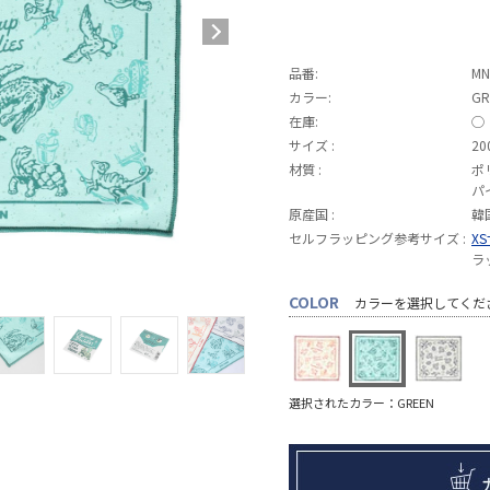
品番:
MN
カラー:
GR
在庫:
◯
サイズ :
20
材質 :
ポ
パ
原産国 :
韓
セルフラッピング参考サイズ :
X
ラ
COLOR
カラーを選択してくだ
選択されたカラー：GREEN