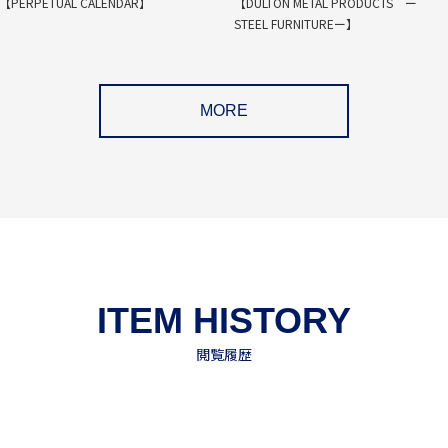
【PERPETUAL CALENDAR】
【DULTON METAL PRODUCTS ー
STEEL FURNITUREー】
MORE