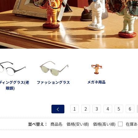
メガネ用品
ディンググラス(老
ファッショングラス
眼鏡)
1
2
3
4
5
6
並べ替え：
商品名
価格(安い順)
価格(高い順)
在庫あ