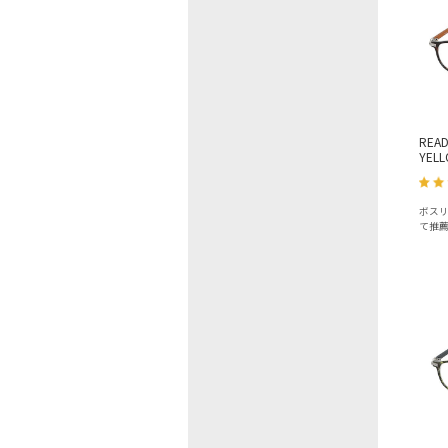
READ
YELL
ボス
て推