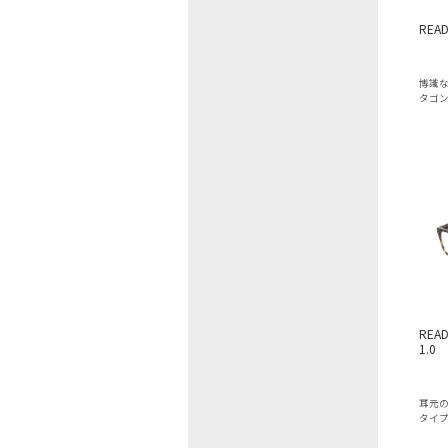
READ
博識
タゴ
READ
1.0
耳元
タイ