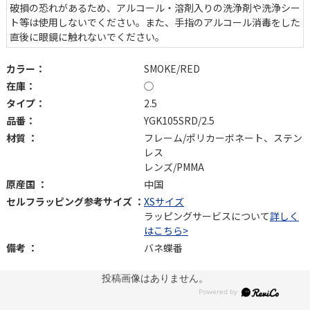
破損の恐れがあるため、アルコール・溶剤入りの洗浄剤や洗浄シー
ト等は使用しないでください。また、手指のアルコール消毒をした
直後に眼鏡に触れないでください。
カラー：
SMOKE/RED
在庫：
◯
タイプ：
2.5
品番：
YGK105SRD/2.5
材質 ：
フレーム/ポリカーボネート、ステン
レス
レンズ/PMMA
原産国 ：
中国
セルフラッピング参考サイズ ：
XSサイズ
ラッピングサービスについて
詳しく
はこちら>
備考 ：
バネ蝶番
投稿画像はありません。