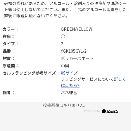
破損の恐れがあるため、アルコール・溶剤入りの洗浄剤や洗浄シー
ト等は使用しないでください。また、手指のアルコール消毒をした
直後に眼鏡に触れないでください。
カラー：
GREEN/YELLOW
在庫：
◯
タイプ：
2
品番：
YGK105GYL/2
材質 ：
ポリカーボネート
原産国 ：
中国
セルフラッピング参考サイズ ：
XSサイズ
ラッピングサービスについて
詳しく
はこちら>
備考 ：
バネ蝶番
投稿画像はありません。