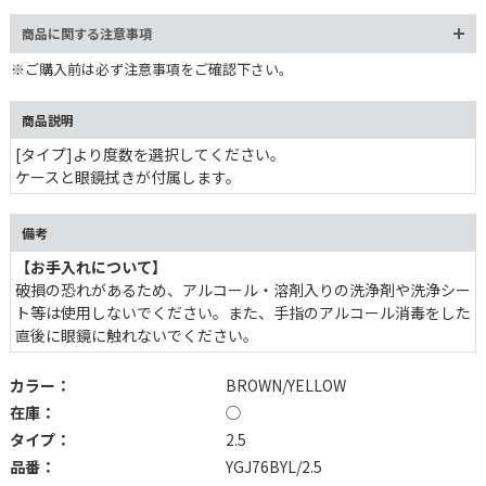
商品に関する注意事項
※ご購入前は必ず注意事項をご確認下さい。
商品説明
[タイプ]より度数を選択してください。
ケースと眼鏡拭きが付属します。
備考
【お手入れについて】
破損の恐れがあるため、アルコール・溶剤入りの洗浄剤や洗浄シー
ト等は使用しないでください。また、手指のアルコール消毒をした
直後に眼鏡に触れないでください。
カラー：
BROWN/YELLOW
在庫：
◯
タイプ：
2.5
品番：
YGJ76BYL/2.5