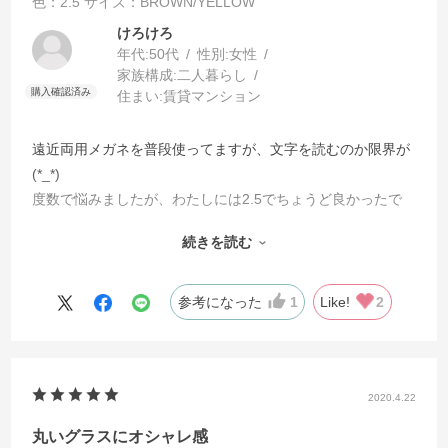
色：2.5
サイズ：BROWN/YELLOW
けろけろ
年代:
50代
性別:
女性
家族構成:
二人暮らし
住まい:
賃貸マンション
遠近両用メガネを普段使ってますが、文字を読むのか限界が
(⁠*⁠_⁠*⁠)
度数で悩みましたが、わたしには2.5でちょうど良かったで
す。
続きを読む
スマホの画面も、大好きな読書もこれで見やすくなりまし
た。
難点なのは当たり前だけど、鏡でこのメガネをかけた自分の
参考になった
1
Like!
2
顔がよく見えないことかな（笑）
2020.4.22
丸いグラスにオシャレ感