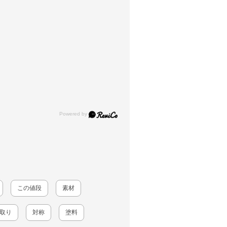
この値段
素材
取り
対称
塗料