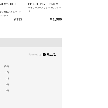
MAT WASHED
PP CUTTING BOARD M
デイリーユースならではのこだわ
り
ずに気取れるカジュア
ンマット
￥385
￥1,980
(14)
(6)
(1)
(0)
(0)