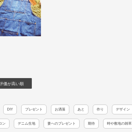
評価が高い順
DIY
プレゼント
お洒落
あと
作り
デザイン
ロン
デニム生地
妻へのプレゼント
期待
時や敷地の雑草