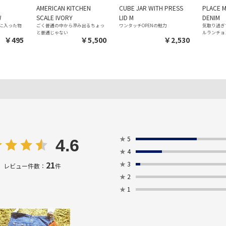
AMERICAN KITCHEN
CUBE JAR WITH PRESS
PLACE 
W
SCALE IVORY
LID M
DENIM
に入った物
ごく普通の中から滲み出るちょっ
ワンタッチOPENの魅力
気取り過ぎ
と普通じゃない
ルランチョ
￥495
￥5,500
￥2,530
★
5
4.6
★
4
21
★
3
レビュー件数：
件
★
2
★
1