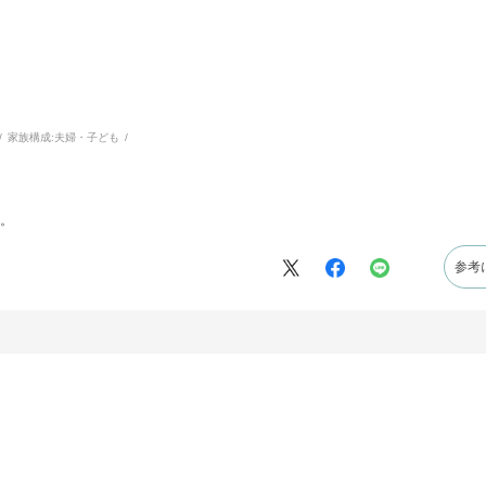
家族構成:
夫婦・子ども
。
参考