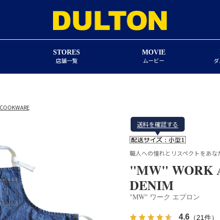
STORES
MOVIE
店舗一覧
ムービー
ダ
・COOKWARE
送料を確認する
職人への憧れとリスペクトをあな
"MW" WORK 
DENIM
"MW" ワーク エプロン
4.6
（21件）