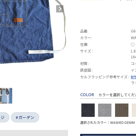
品番:
G6
カラー:
WA
在庫:
◯
サイズ :
L.
16
材質 :
コ
原産国 :
イ
セルフラッピング参考サイズ :
M
ラ
COLOR
カラーを選択してくだ
ージ
ガーデン
選択されたカラー：WASHED DENIM