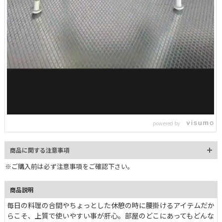
L
o
/
U
a
n
d
m
e
powered by
u
d
t
:
e
6
7
商品に関する注意事項
.
9
9
※ご購入前は必ず注意事項をご確認下さい。
%
商品説明
毎日の料理の合間やちょっとした休憩の時に腰掛けるアイテムだか
らこそ、上質で使いやすい事が肝心。部屋のどこにあってもどんな