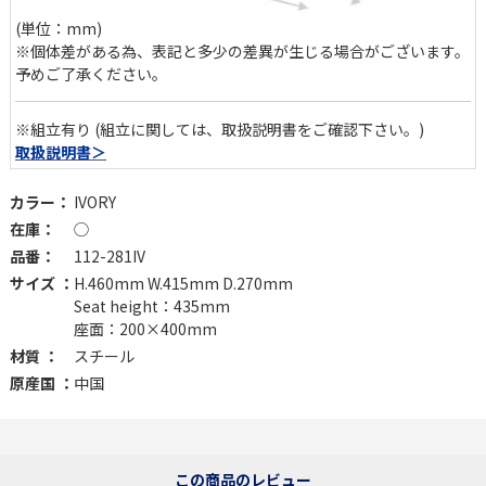
(単位：mm)
※個体差がある為、表記と多少の差異が生じる場合がございます。
予めご了承ください。
※組立有り (組立に関しては、取扱説明書をご確認下さい。)
取扱説明書＞
カラー：
IVORY
在庫：
◯
品番：
112-281IV
サイズ ：
H.460mm W.415mm D.270mm
Seat height：435mm
座面：200×400mm
材質 ：
スチール
原産国 ：
中国
この商品のレビュー