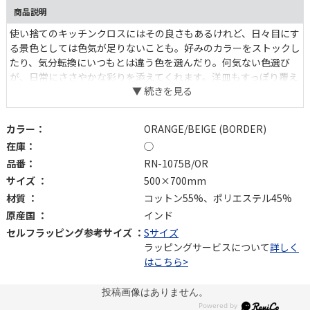
商品説明
使い捨てのキッチンクロスにはその良さもあるけれど、日々目にす
る景色としては色気が足りないことも。好みのカラーをストックし
たり、気分転換にいつもとは違う色を選んだり。何気ない色選び
が、日常にささやかな彩りを添えてくれます。洋皿もすっぽり覆え
る大判サイズで、ラックの目隠しやランチョンマットとしても重宝
します。
カラー：
ORANGE/BEIGE (BORDER)
在庫：
◯
品番：
RN-1075B/OR
サイズ ：
500×700mm
材質 ：
コットン55%、ポリエステル45%
原産国 ：
インド
セルフラッピング参考サイズ ：
Sサイズ
ラッピングサービスについて
詳しく
はこちら>
投稿画像はありません。