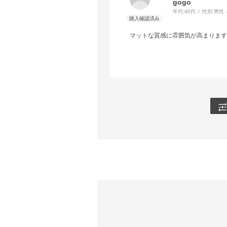
gogo
年代:
40代
性別:
男性
マットな質感に雰囲気が高まります