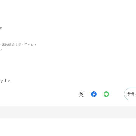
D
家族構成:
夫婦・子ども
ン
ます✨
参考