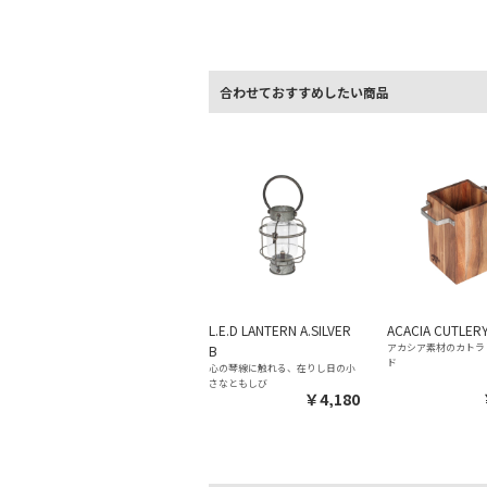
合わせておすすめしたい商品
L.E.D LANTERN A.SILVER
ACACIA CUTLER
アカシア素材のカトラ
B
ド
心の琴線に触れる、在りし日の小
さなともしび
￥4,180