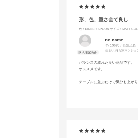
形、色、重さ全て良し
色：DINNER SPOON
サイズ：MATT GOL
no name
年代:
50代
性別:
女性
住まい:
持ち家マンショ
バランスの取れた良い商品です。
オススメです。
テーブルに並ぶだけで気分も上がり