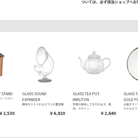
ついては、必ず該当ショップへお
Y STAND
GLASS SOUND
GLASS TEA POT
GLASS 
リースタン
EXPANDER
MIRLITON
GOLD PL
興味をそそられるガラスの蓄音機
茶葉の美味しさを引き出す、素
水面をすく
材、デザイン
かなガラ
￥2,530
￥6,820
￥2,640