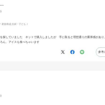
…
D
家族構成:
夫婦・子ども
を探していました ネットで購入しましたが 手に取ると理想通りの重厚感があり
ろん、アイスも食べちゃいます
参考
D