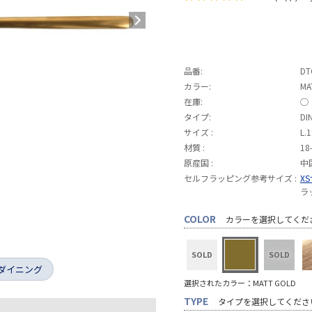
品番:
DT
カラー:
MA
在庫:
◯
タイプ:
DI
サイズ :
L.
材質 :
1
原産国 :
中
セルフラッピング参考サイズ :
X
ラ
COLOR
カラーを選択してくだ
ダイニング
選択されたカラー：MATT GOLD
TYPE
タイプを選択してくださ