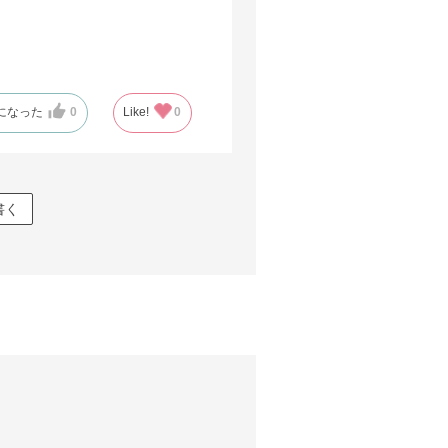
になった
0
Like!
0
書く