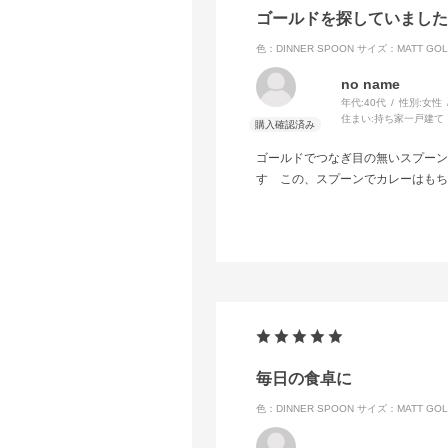
ゴールドを探していました
色：DINNER SPOON
サイズ：MATT GOL
no name
年代:
40代
性別:
女性
住まい:
持ち家一戸建て
ゴールドでつなぎ目の無いスプーン
す この、スプーンでカレーはもち
毎日の食卓に
色：DINNER SPOON
サイズ：MATT GOL