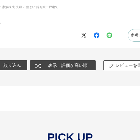
家族構成:
夫婦
住まい:
持ち家一戸建て
。
参考
絞り込み
表示：評価が高い順
レビューを
PICK UP