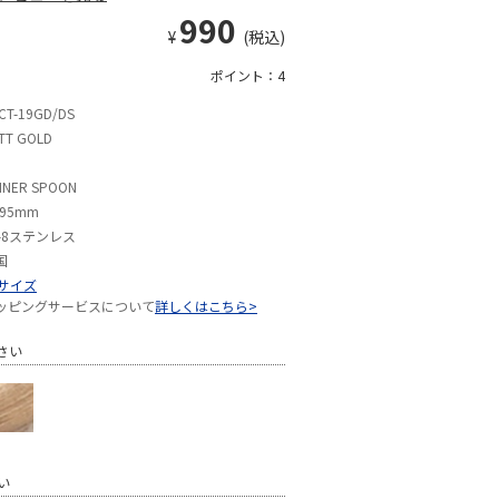
990
¥
(税込)
ポイント：4
CT-19GD/DS
TT GOLD
NNER SPOON
195mm
8-8ステンレス
国
Sサイズ
ッピングサービスについて
詳しくはこちら>
さい
い