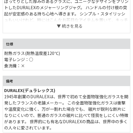
ぽってりとした厚みのあるグラスに、ユニークなデザインをプリン
トしたDURALEXのメジャーリングジャグ。 ハンドルの付け根の突
起が安定感のある持ち心地へ導きます。 シンプル・スタイリッシ
ュもいいけれど、時にはこんなお茶目なアイテムを置いて、キッチ
ンに外しを取り入れてみましょう。
仕様
耐熱ガラス(耐熱温度差120℃)
電子レンジ：○
食洗機：×
備考
DURALEX(デュラレックス)
1945年創業のDURALEXは、世界で初めて全面物理強化ガラスを開
発したフランスの老舗メーカー。 この全面物理強化ガラスは衝撃
温度変化に強く、万が一割れた場合でも、 破片が鋭利な断片に
なりにくいので、普通のガラスの破片に比べて怪我をしにくい特徴
があります。 世界的にも有名なDURALEXの商品は、世界中の多く
の人々に愛されています。