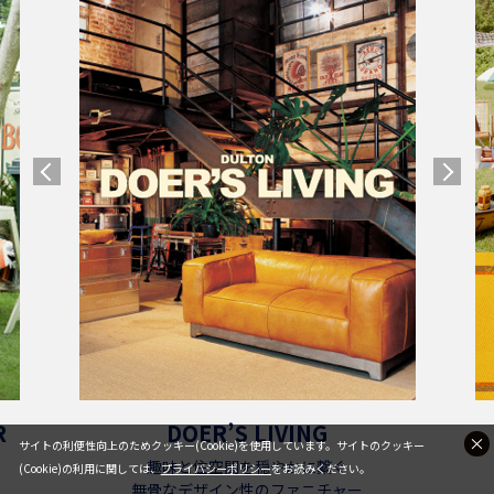
R
DOER’S LIVING
サイトの利便性向上のためクッキー(Cookie)を使用しています。サイトのクッキー
趣味と住空間を穏やかに繋ぐ
(Cookie)の利用に関しては、
プライバシーポリシー
をお読みください。
無骨なデザイン性のファニチャー