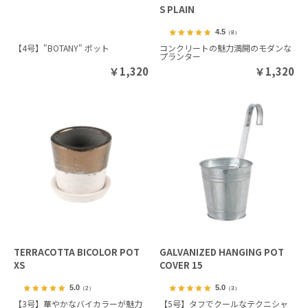
S PLAIN
4.5
（8）
【4号】"BOTANY" ポット
コンクリートの魅力満開のモダンな
プランター
￥
1,320
￥
1,320
TERRACOTTA BICOLOR POT
GALVANIZED HANGING POT
XS
COVER 15
5.0
5.0
（2）
（3）
【3号】華やかなバイカラーが魅力
【5号】タフでクールなテクニシャ