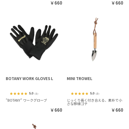
￥
660
￥
660
BOTANY WORK GLOVES L
MINI TROWEL
5.0
5.0
（1）
（2）
"BOTANY" ワークグローブ
じっくり長く付き合える、素朴で小
さな移植ゴテ
￥
660
￥
660