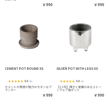
￥
990
￥
990
CEMENT POT ROUND XS
SILVER POT WITH LEGS XS
5.0
5.0
（2）
（1）
セメントの質感が魅力のモダンなプ
【2.5号】輝きと愛嬌のあるストー
ランター
ンウェア製ポット
￥
990
￥
990