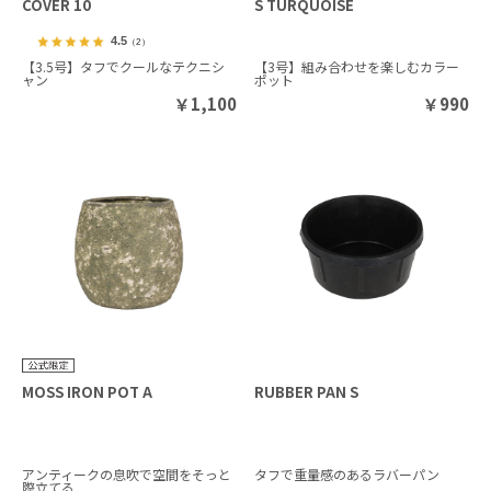
COVER 10
S TURQUOISE
4.5
（2）
【3.5号】タフでクールなテクニシ
【3号】組み合わせを楽しむカラー
ャン
ポット
￥
1,100
￥
990
MOSS IRON POT A
RUBBER PAN S
アンティークの息吹で空間をそっと
タフで重量感のあるラバーパン
際立てる