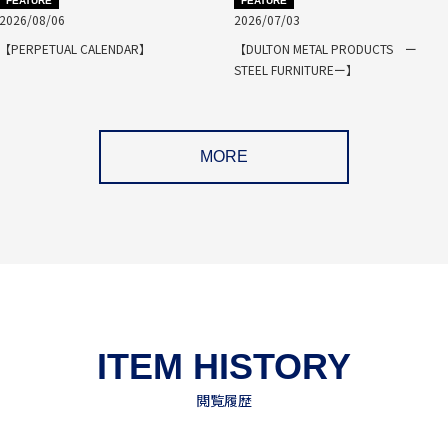
FEATURE
FEATURE
2026/08/06
2026/07/03
【PERPETUAL CALENDAR】
【DULTON METAL PRODUCTS ー
STEEL FURNITUREー】
MORE