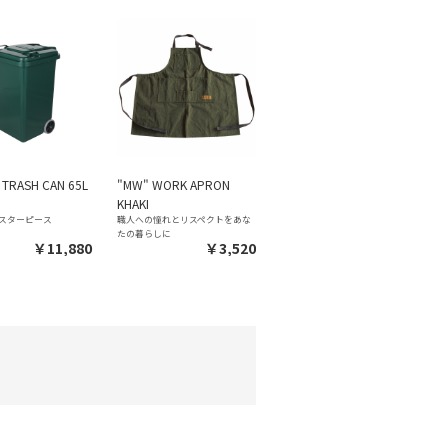
 TRASH CAN 65L
"MW" WORK APRON
KHAKI
スターピース
職人への憧れとリスペクトをあな
たの暮らしに
￥11,880
￥3,520