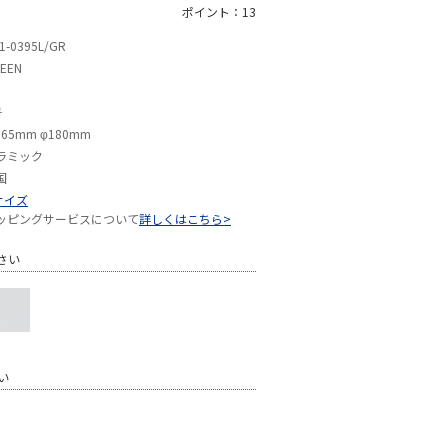
ポイント：13
1-0395L/GR
EEN
号
165mm φ180mm
ラミック
国
サイズ
ッピングサービスについて
詳しくはこちら>
さい
い