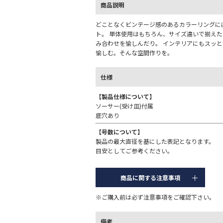
商品説明
どことなくビンテージ感のあるカラーリングにぼ
ト。 単体使用はもちろん、サイズ違いで揃え
み合わせを愉しんだり。 インテリアにもスッと
愉しむ。そんな空間作りを。
仕様
【製品仕様について】
ソーサー(受け皿)付属
底穴あり
【号数について】
製品の最大直径を基にした表記となります。
目安としてご参考ください。
商品に関する注意事項
※ご購入前は必ず注意事項をご確認下さい。
備考