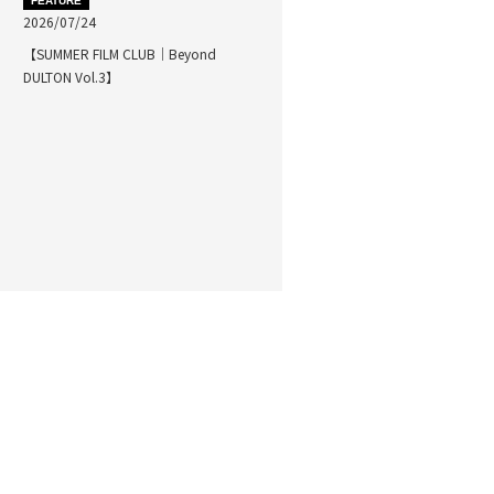
FEATURE
2026/07/24
【SUMMER FILM CLUB｜Beyond
DULTON Vol.3】