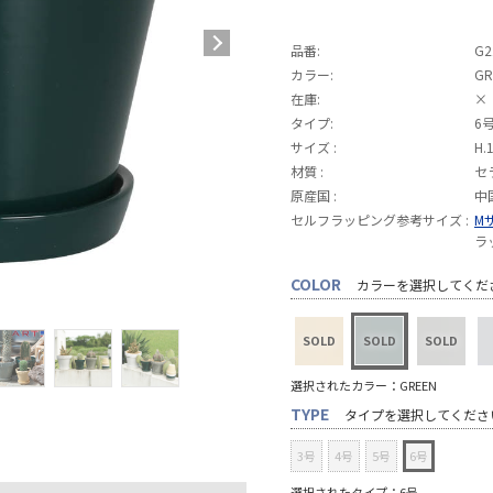
品番:
G2
カラー:
GR
在庫:
×
タイプ:
6
サイズ :
H.
材質 :
セ
原産国 :
中
セルフラッピング参考サイズ :
M
ラ
COLOR
カラーを選択してくだ
選択されたカラー：GREEN
TYPE
タイプを選択してくださ
3号
4号
5号
6号
選択されたタイプ：6号