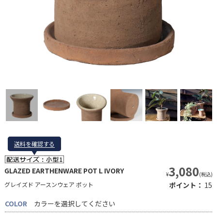
送料を確認する
送料を確認する
3,080
GLAZED EARTHENWARE POT L IVORY
¥
(税込)
グレイズド アースンウェア ポット
ポイント：
15
COLOR
カラーを選択してください