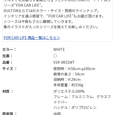
リーズ“FOR CAR LIFE”。
DULTONならではのカラー・サイズ・質感のラインナップ。
インテリアを選ぶ感覚で、“FOR CAR LIFE”もお選び頂けます。
シリーズは今後もさらに展開していきます。
象のイラストが入ったシリーズを揃えてお楽しみください。
FOR CAR LIFE 商品一覧はこちら＞
カラー：
WHITE
在庫：
◯
品番：
V24-0831WT
サイズ ：
使用時：H.56cm φ100cm
親骨の長さ：54cm
収納時：H.29cm
本体重量：約316g
材質 ：
ポリエステル100%
フレーム：アルミニウム、グラスフ
ァイバー
ハンドル：ポリプロピレン
原産国 ：
中国