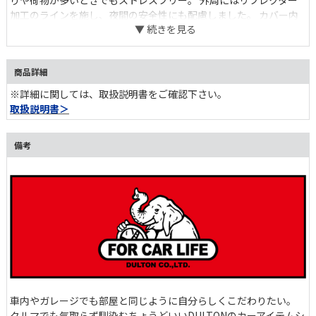
りや荷物が多いときでもストレスフリー。 外周にはリフレクター
加工のラインを施し、夜間の安全性にも配慮しました。 カバー内
側の生地には吸水速乾性に優れたマイクロファイバーを使用してい
るので、付着した雨水が染み出しません。 落ち着いたトーンで揃
えた豊富なカラー展開からお選びいただけます。 カーライフを楽
商品詳細
しむあなたに使ってほしい、心揺さぶるこだわりが至る所に詰まっ
ています。
※詳細に関しては、取扱説明書をご確認下さい。
取扱説明書＞
備考
車内やガレージでも部屋と同じように自分らしくこだわりたい。
クルマでも気取らず馴染むちょうどいいDULTONのカーアイテムシ