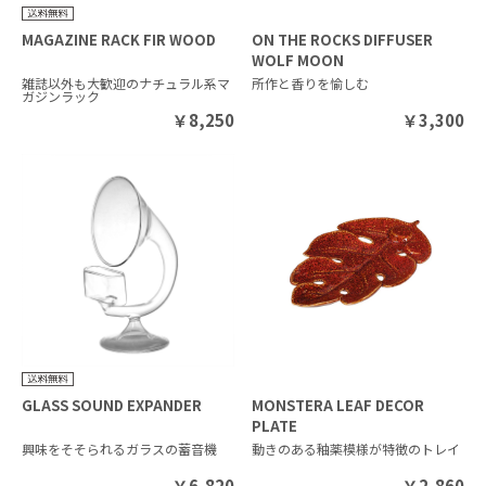
MAGAZINE RACK FIR WOOD
ON THE ROCKS DIFFUSER
WOLF MOON
雑誌以外も大歓迎のナチュラル系マ
所作と香りを愉しむ
ガジンラック
￥
8,250
￥
3,300
GLASS SOUND EXPANDER
MONSTERA LEAF DECOR
PLATE
興味をそそられるガラスの蓄音機
動きのある釉薬模様が特徴のトレイ
￥
6,820
￥
2,860