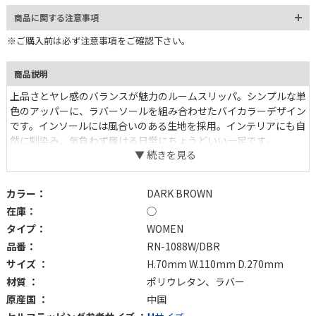
商品に関する注意事項
※ご購入前は必ず注意事項をご確認下さい。
商品説明
上品さとヤレ感のバランスが魅力のルームスリッパ。シンプルな単
色のアッパーに、ラバーソールを組み合わせたバイカラーデザイン
です。インソールには風合いのある生地を採用。インテリアにも自
然に馴染み、気負わず履ける日常にちょうどいい一足です。
カラー：
DARK BROWN
在庫：
◯
タイプ：
WOMEN
品番：
RN-1088W/DBR
サイズ ：
H.70mm W.110mm D.270mm
材質 ：
ポリウレタン、ラバー
原産国 ：
中国