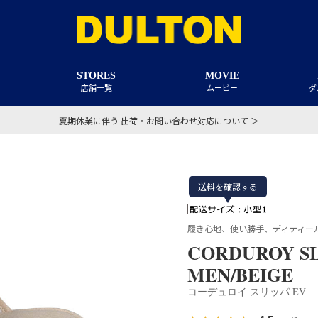
STORES
MOVIE
店舗一覧
ムービー
ダ
夏期休業に伴う 出荷・お問い合わせ対応について ＞
送料を確認する
履き心地、使い勝手、ディティー
CORDUROY SL
MEN/BEIGE
コーデュロイ スリッパ EV