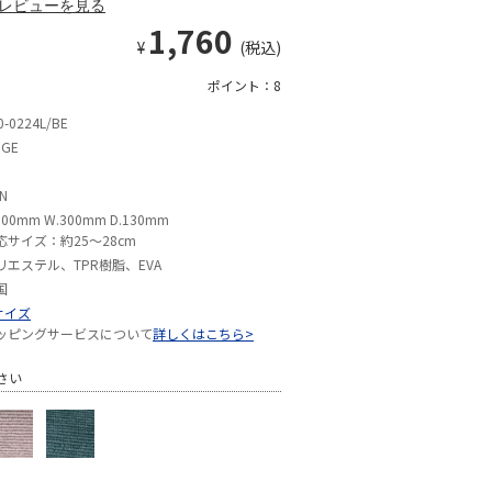
レビューを見る
1,760
¥
(税込)
ポイント：8
0-0224L/BE
IGE
N
100mm W.300mm D.130mm
応サイズ：約25〜28cm
リエステル、TPR樹脂、EVA
国
サイズ
ッピングサービスについて
詳しくはこちら>
さい