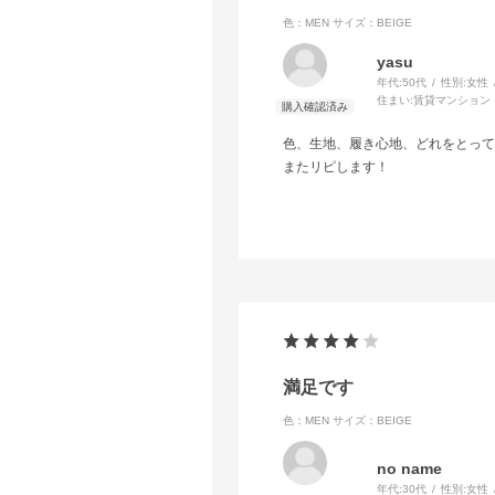
色：MEN
サイズ：BEIGE
yasu
年代:
50代
性別:
女性
住まい:
賃貸マンション
色、生地、履き心地、どれをとって
またリピします！
満足です
色：MEN
サイズ：BEIGE
no name
年代:
30代
性別:
女性