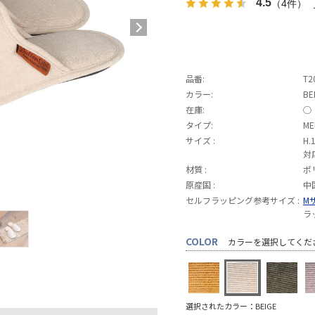
4.5
（4件）
品番:
T2
カラー:
BE
在庫:
◯
タイプ:
ME
サイズ :
H.
対
材質 :
ポ
原産国 :
中
セルフラッピング参考サイズ :
M
ラ
COLOR
カラーを選択してくだ
選択されたカラー：BEIGE