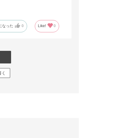
になった
0
Like!
0
書く