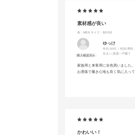
素材感が良い
色：MEN
サイズ：BEIGE
ゆっけ
年代:
30代
性別:
男性
住まい:
賃貸一戸建て
家族用と来客用に全色買いました。
お洒落で履き心地も良く気に入って
かわいい！