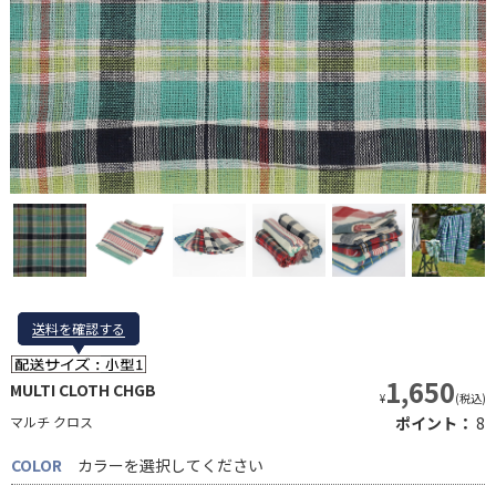
送料を確認する
送料を確認する
1,650
MULTI CLOTH CHGB
¥
(税込)
マルチ クロス
ポイント：
8
COLOR
カラーを選択してください