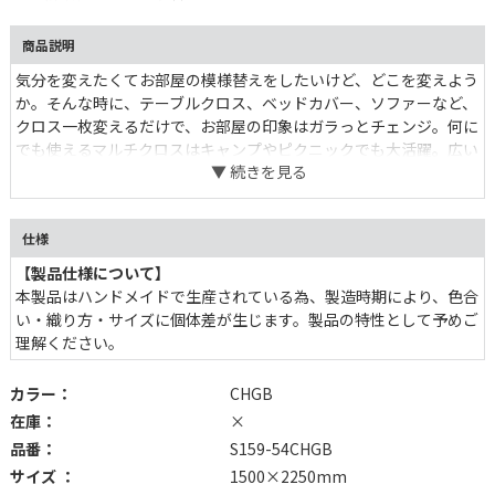
商品説明
気分を変えたくてお部屋の模様替えをしたいけど、どこを変えよう
か。そんな時に、テーブルクロス、ベッドカバー、ソファーなど、
クロス一枚変えるだけで、お部屋の印象はガラっとチェンジ。何に
でも使えるマルチクロスはキャンプやピクニックでも大活躍。広い
芝生にバサッと広げたカラフルなクロスは、どこか開放的な気分に
させてくれます。
仕様
【製品仕様について】
本製品はハンドメイドで生産されている為、製造時期により、色合
い・織り方・サイズに個体差が生じます。製品の特性として予めご
理解ください。
カラー：
CHGB
在庫：
×
品番：
S159-54CHGB
サイズ ：
1500×2250mm