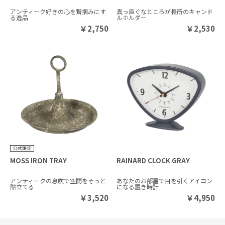
アンティーク好きの心を鷲掴みにす
真っ直ぐなところが長所のキャンド
る逸品
ルホルダー
￥
2,750
￥
2,530
MOSS IRON TRAY
RAINARD CLOCK GRAY
アンティークの息吹で空間をそっと
あなたのお部屋で目を引くアイコン
際立てる
になる置き時計
￥
3,520
￥
4,950