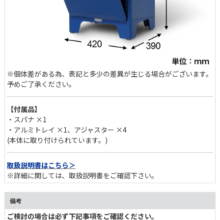
視覚的アクセントになるディテール
こだわりのシェイプと光沢のある美しい輝きが魅力のシルバーパー
※個体差がある為、表記と多少の差異が生じる場合がございます。
ツは、METAL PRODUCTS特有のカラーリングに負けず劣らず主張
予めご了承ください。
します。さりげなく施されたロゴプレートも、所有欲を満たす一因
です。
【付属品】
・スパナ ×1
・アルミトレイ ×1、アジャスター ×4
(本体に取り付けられています。)
取扱説明書はこちら＞
※詳細に関しては、取扱説明書をご確認下さい。
備考
ご検討の場合は必ず下記事項をご確認ください。