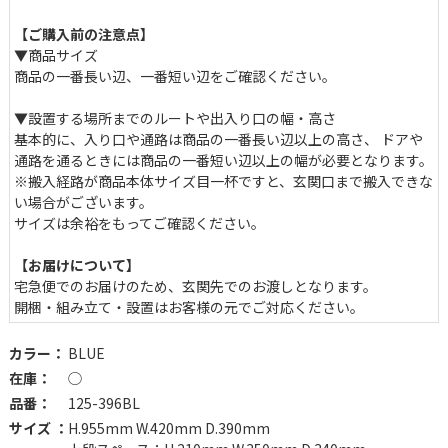
【ご購入前の注意点】
▼商品サイズ
商品の一番長い辺、一番短い辺をご確認ください。
▼設置する場所までのルートや出入り口の幅・高さ
基本的に、入り口や通路は商品の一番長い辺以上の高さ、 ドア
通路を通るときには商品の一番短い辺以上の幅が必要となります。
※搬入経路が商品本体サイズ目一杯ですと、玄関口まで搬入できな
い場合がございます。
サイズは余裕をもってご確認ください。
【お届けについて】
収納と作業をシームレスに繋ぐ
宅急便でのお届けのため、玄関先でのお渡しとなります。
開梱・組み立て・設置はお客様の元でご対応ください。
上部のストレージスペースには、キッチンツールやコーヒー用品、
掃除道具などを収納できます。付属のアルミトレーは、取り外して
カラー：
BLUE
持ち運びも可能。必要なアイテムをまとめて移動できるため、収納
在庫：
◯
から作業までの流れをより快適にします。
品番：
125-396BL
サイズ ：
H.955mm W.420mm D.390mm