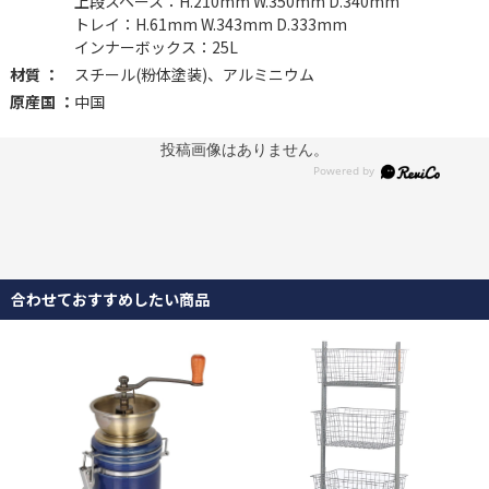
上段スペース：H.210mm W.350mm D.340mm
トレイ：H.61mm W.343mm D.333mm
インナーボックス：25L
材質 ：
スチール(粉体塗装)、アルミニウム
原産国 ：
中国
投稿画像はありません。
合わせておすすめしたい商品
安心感のあるゴミ箱容量
下部には25Lのインナーバケツを搭載。日常使いに十分な容量を確