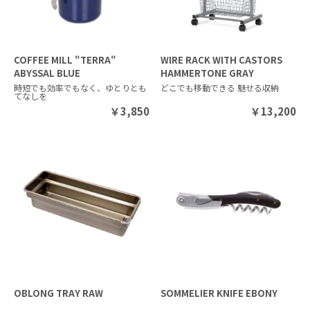
保しながら、ゴミ箱の装いを一切感じさせない見た目です。インナ
ーバケツは取り外し可能なため、ゴミ捨てやお手入れもスムーズ。
COFFEE MILL "TERRA"
WIRE RACK WITH CASTORS
ABYSSAL BLUE
HAMMERTONE GRAY
時短でも効率でもなく、ゆとりとも
どこでも移動できる 魅せる収納
てなしを
￥
3,850
￥
13,200
DULTON製品の特性について
「METAL PRODUCTS」
DULTONのオリジナル家具「METAL PRODUCTS」は海外で製造さ
れています。ひとつひとつ手作業で作られているため、色味や形状
の個体差、塗装ムラや小傷が生じる場合がございます。商品それぞ
れの個性、風合いとしてご理解ください。
OBLONG TRAY RAW
SOMMELIER KNIFE EBONY