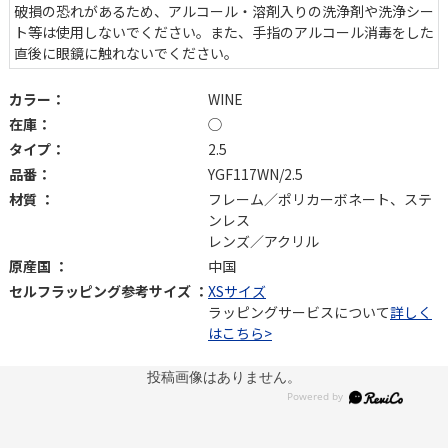
破損の恐れがあるため、アルコール・溶剤入りの洗浄剤や洗浄シー
ト等は使用しないでください。また、手指のアルコール消毒をした
直後に眼鏡に触れないでください。
カラー：
WINE
在庫：
◯
タイプ：
2.5
品番：
YGF117WN/2.5
材質 ：
フレーム／ポリカーボネート、ステ
ンレス
レンズ／アクリル
原産国 ：
中国
セルフラッピング参考サイズ ：
XSサイズ
ラッピングサービスについて
詳しく
はこちら>
投稿画像はありません。