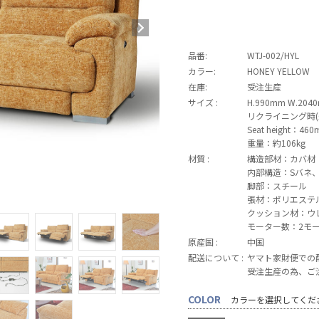
品番:
WTJ-002/HYL
カラー:
HONEY YELLOW
在庫:
受注生産
サイズ :
H.990mm W.204
リクライニング時(最大
Seat height：46
重量：約106kg
材質 :
構造部材：カバ材
内部構造：Sバネ
脚部：スチール
張材：ポリエステル
クッション材：ウ
モーター数：2モ
原産国 :
中国
配送について :
ヤマト家財便での
受注生産の為、ご
COLOR
カラーを選択してくだ