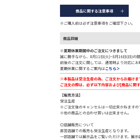
商品に関する注意事項
※ご購入前は必ず注意事項をご確認下さい。
商品詳細
※夏期休業期間中のご注文につきまして
誠に勝手ながら、8月11日(火)~8月16日(日
前後のご注文に関しては、通常時より対応にお
夏期休業に関するご案内は
こちら＞
※本製品は受注生産の為、ご注文からお届けまで
ご注文の際は、必ず以下内容および[商品に関す
通常時｜個性的で
【販売方法】
受注生産
電動リクライニング機能を差し置いても、個性
※ご注文後のキャンセルは一切出来かねますの
いた肘掛けが生み出す開放感が心地よく、使い
※他の商品との合わせ買いは出来ません。
◎店舗販売について
直営店舗での販売も受注生産となります。
一部店舗では展示品をご覧いただけます。展示店