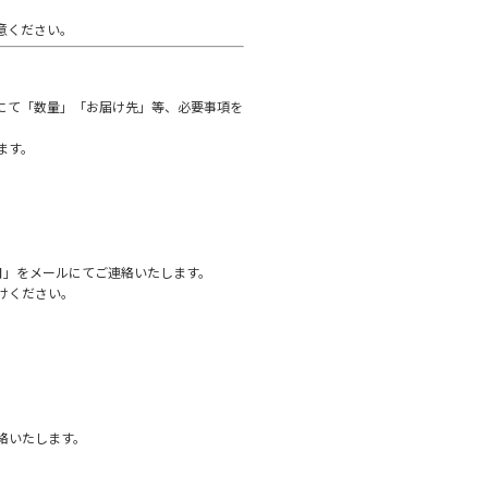
意ください。
にて「数量」「お届け先」等、必要事項を
ます。
日」をメールにてご連絡いたします。
人の好みに合わせて
けください。
可能。ボタンを押している間、背もたれが
ます。座る人それぞれの好みに合わせてお
絡いたします。