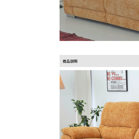
L
o
/
U
a
n
d
m
e
u
d
t
:
e
9
商品説明
0
.
0
0
%