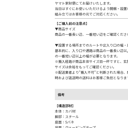
ヤマト家財便にてお届けいたします。
当日はすぐにお使いいただけるよう開梱・設置
組み立てはお客様の元でご対応ください。
【ご購入前の注意点】
▼商品サイズ
商品の一番長い辺、一番短い辺をご確認くださ
▼設置する場所までのルートや出入り口の幅・
基本的に、入り口や通路は商品の一番長い辺以
の一番短い辺以上の幅が必要となります。
※搬入経路が商品本体サイズ目一杯ですと、玄
サイズは余裕をもってご確認ください。
※配送業者より"搬入不可"と判断された場合
時および返送時の送料はお客様ご負担となりま
備考
【構造部材】
本体：カバ材
脚部：スチール
座面：Sバネ
背面：ウェービングテープ