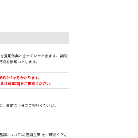
)の間を夏期休業とさせていただきます。 期間
時間を頂戴いたします。
約2~3ヶ月かかります。
る注意事項]をご確認ください。
重厚な佇まい
的で重厚な佇まいの2シーター。傾斜のつ
で、事前に十分にご検討ください。
勝手の良いソファです。
舗については[店舗在庫]をご確認くださ