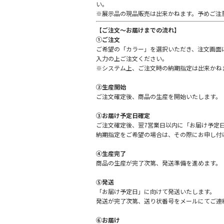
い。
※展示品の現品販売は出来かねます。予めご注
【ご注文〜お届けまでの流れ】
①ご注文
ご希望の「カラー」を選択いただき、注文画面
入力の上ご注文ください。
※システム上、ご注文時の納期指定は出来かね
②生産開始
ご注文確定後、商品の生産を開始いたします。
③お届け予定日確定
ご注文確定後、翌7営業日以内に「お届け予定
リクライニング時｜二
納期指定をご希望の場合は、その際にお申し付
④生産完了
左右側面の操作ボタンで座面ごとに角度調整が
商品の生産が完了次第、発送準備を進めます。
ゆっくりと倒れながら、フットレストが上昇し
使いいただけます。
⑤発送
「お届け予定日」に向けて発送いたします。
発送が完了次第、送り状番号をメールにてご連
⑥お届け