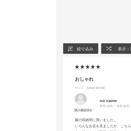
絞り込み
表示：
おしゃれ
サイズ：SAND BEIGE
no name
年代:
20代
性別:
女性
服の収納用に買いました。
いろんなお店を見ましたが、こちら