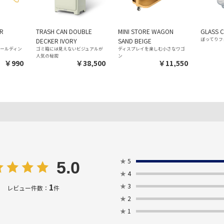
ER
TRASH CAN DOUBLE
MINI STORE WAGON
GLASS C
ぼってりフ
DECKER IVORY
SAND BEIGE
ォールディン
ゴミ箱には見えないビジュアルが
ディスプレイを楽しむ小さなワゴ
人気の秘密
ン
￥990
￥38,500
￥11,550
★
5
5.0
★
4
1
★
3
レビュー件数：
件
★
2
★
1