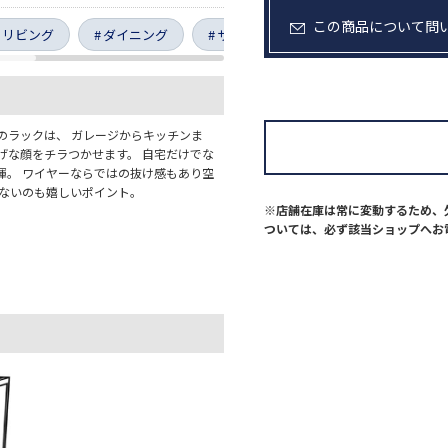
この商品について問
リビング
ダイニング
サニタリー
キッチン
組
のラックは、 ガレージからキッチンま
げな顔をチラつかせます。 自宅だけでな
揮。 ワイヤーならではの抜け感もあり空
くないのも嬉しいポイント。
※店舗在庫は常に変動するため、
ついては、必ず該当ショップへお