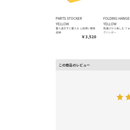
PARTS STOCKER
FOLDING HANG
YELLOW
YELLOW
整え過ぎずに整える 心地良い簡易
色選びから楽しむ フ
収納
グハンガー
￥3,520
この商品のレビュー