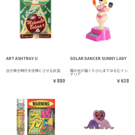
ART ASHTRAY U
SOLAR DANCER SUNNY LADY
古き良き時代を彷彿とさせる灰皿
陽の光が届くたび心までゆるむイン
テリア
￥
880
￥
638