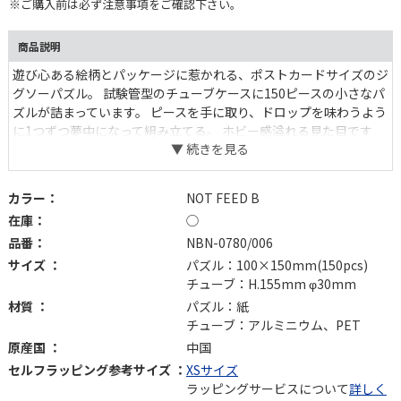
※ご購入前は必ず注意事項をご確認下さい。
商品説明
遊び心ある絵柄とパッケージに惹かれる、ポストカードサイズのジ
グソーパズル。 試験管型のチューブケースに150ピースの小さなパ
ズルが詰まっています。 ピースを手に取り、ドロップを味わうよう
に1つずつ夢中になって組み立てる。 ホビー感溢れる見た目です
が、手ごたえ十分。ギフトにもおすすめです。
カラー：
NOT FEED B
在庫：
◯
品番：
NBN-0780/006
サイズ ：
パズル：100×150mm(150pcs)
チューブ：H.155mm φ30mm
材質 ：
パズル：紙
チューブ：アルミニウム、PET
原産国 ：
中国
セルフラッピング参考サイズ ：
XSサイズ
ラッピングサービスについて
詳しく