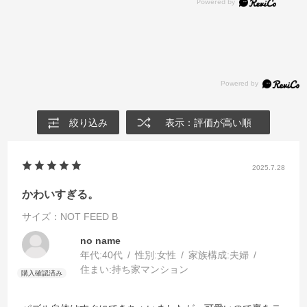
絞り込み
表示：評価が高い順
2025.7.28
かわいすぎる。
サイズ：NOT FEED B
no name
年代:
40代
性別:
女性
家族構成:
夫婦
住まい:
持ち家マンション