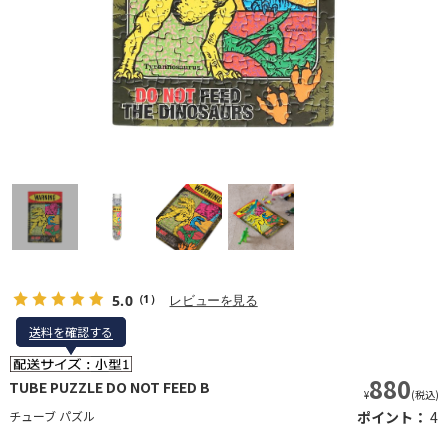
5.0
レビューを見る
（1）
送料を確認する
送料を確認する
880
TUBE PUZZLE DO NOT FEED B
¥
(税込)
チューブ パズル
ポイント：
4