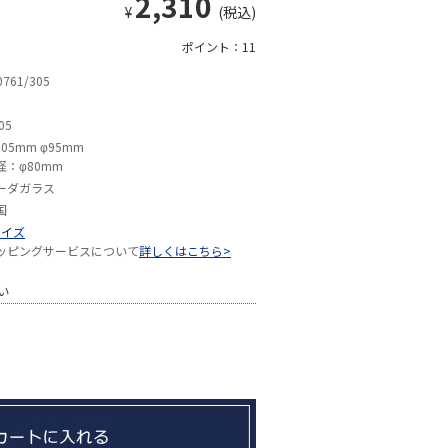
2,310
¥
(税込)
ポイント：11
0761/305
05
305mm φ95mm
径：φ80mm
ーダガラス
国
サイズ
ッピングサービスについて
詳しくはこちら>
い