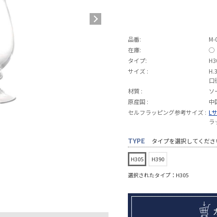
品番:
M-
在庫:
◯
タイプ:
H3
サイズ :
H.
口
材質 :
ソ
原産国 :
中
セルフラッピング参考サイズ :
L
ラ
TYPE
タイプを選択してくださ
H305
H390
選択されたタイプ：H305