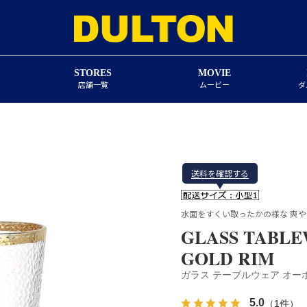
STORES
MOVIE
店舗一覧
ムービー
ダ
送料を確認する
水面をすくい取ったかの様な 爽
GLASS TABLE
GOLD RIM
ガラス テーブルウェア オー
5.0
（1件）