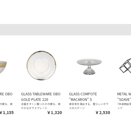
ARE OBO
GLASS TABLEWARE OBO
GLASS COMPOTE
METAL W
0
GOLD PLATE 220
"MACARON" S
"SOAVE
の様な、爽
水面をすくい取ったかの様な、爽
非日常を演出する、愛らしいガラ
7本収納出
かなガラスプレート
スのステージ
ック
￥1,155
￥1,320
￥2,530