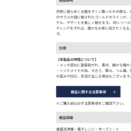
月夜に揺らめく水面をすくい取ったかの様な、
のガラスの淵に施されたゴールドのラインが、
テル、デザートを美しく魅せます。 同シリー
ティングをすれば、誰かをお家に招きたくなる
す。
仕様
【本製品の特性について】
・メッキ部分に塗装剥がれ、黒点、細かな傷や
・ハンドメイドの為、大きさ、厚み、リム幅、
の歪みや凹凸、気泡が生じる場合もございます
商品に関する注意事項
※ご購入前は必ず注意事項をご確認下さい。
商品詳細
食器洗浄機・電子レンジ・オーブン：×