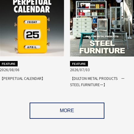
FEATURE
FEATURE
2026/08/06
2026/07/03
【PERPETUAL CALENDAR】
【DULTON METAL PRODUCTS ー
STEEL FURNITUREー】
MORE