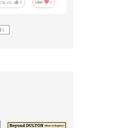
になった
0
Like!
0
書く