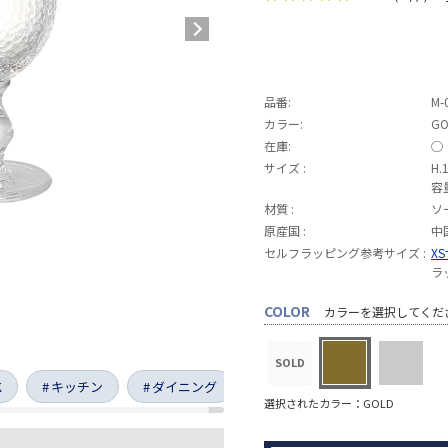
品番:
M-
カラー:
GO
在庫:
◯
サイズ :
H.
容
材質 :
ソ
原産国 :
中
セルフラッピング参考サイズ :
X
ラ
COLOR
カラーを選択してくだ
K
キッチン
ダイニング
選択されたカラー：GOLD