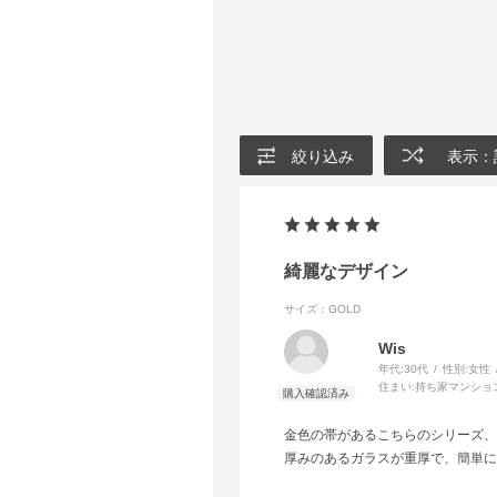
絞り込み
表示：
綺麗なデザイン
サイズ：GOLD
Wis
年代:
30代
性別:
女性
住まい:
持ち家マンショ
金色の帯があるこちらのシリーズ、
厚みのあるガラスが重厚で、簡単に