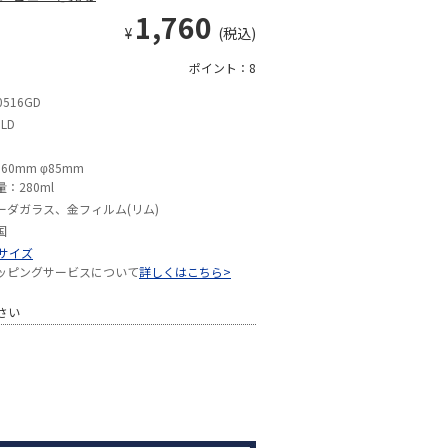
1,760
¥
(税込)
ポイント：8
0516GD
LD
160mm φ85mm
量：280ml
ーダガラス、金フィルム(リム)
国
Sサイズ
ッピングサービスについて
詳しくはこちら>
さい