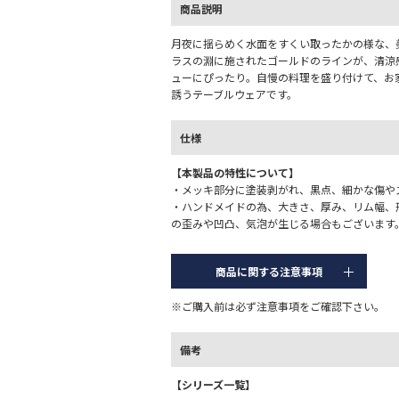
商品説明
月夜に揺らめく水面をすくい取ったかの様な、
ラスの淵に施されたゴールドのラインが、清涼
ューにぴったり。自慢の料理を盛り付けて、お
誘うテーブルウェアです。
仕様
【本製品の特性について】
・メッキ部分に塗装剥がれ、黒点、細かな傷や
・ハンドメイドの為、大きさ、厚み、リム幅、
の歪みや凹凸、気泡が生じる場合もございます
商品に関する注意事項
※ご購入前は必ず注意事項をご確認下さい。
備考
【シリーズ一覧】