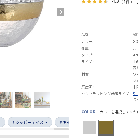
4.3
（4件）
品番:
A5
カラー:
GO
在庫:
◯
タイプ:
42
サイズ :
H.
容
材質 :
ソ
リ
原産国 :
中
セルフラッピング参考サイズ :
S
ラ
COLOR
カラーを選択してくだ
ー
シャビーテイスト
キッチン