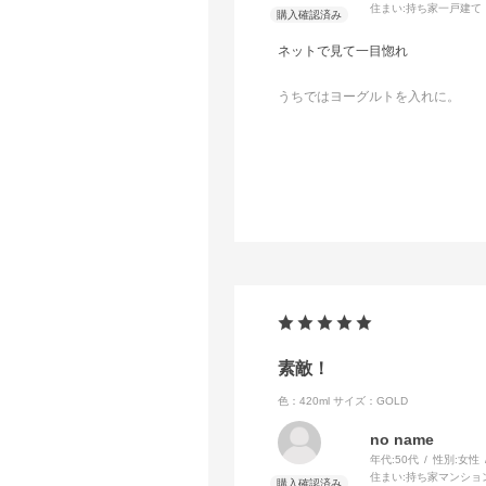
住まい:
持ち家一戸建て
ネットで見て一目惚れ
うちではヨーグルトを入れに。
サラダや冷たい煮物も映えます。
薄すぎず厚すぎず
使いやすいです
素敵！
色：420ml
サイズ：GOLD
no name
年代:
50代
性別:
女性
住まい:
持ち家マンショ