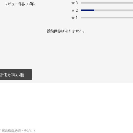
4
★
3
レビュー件数：
件
★
2
★
1
投稿画像はありません。
評価が高い順
家族構成:
夫婦・子ども