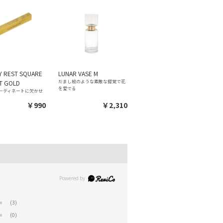
Y REST SQUARE
LUNAR VASE M
だまし絵のような素敵な錯覚で花
T GOLD
を愛でる
ーディネートに欠かせ
￥990
￥2,310
(3)
(0)