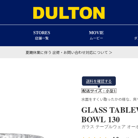
STORES
MOVIE
店舗一覧
ムービー
ダ
夏期休業に伴う 出荷・お問い合わせ対応について ＞
送料を確認する
水面をすくい取ったかの様な、爽
GLASS TABL
BOWL 130
ガラス テーブルウェア オーボ 