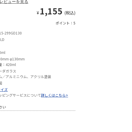
レビューを見る
1,155
¥
(税込)
ポイント：5
15-299GD130
LD
0ml
60mm φ130mm
量：420ml
ーダガラス
ム／アルミニウム、アクリル塗装
国
サイズ
ッピングサービスについて
詳しくはこちら>
さい