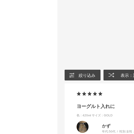
絞り込み
表示：
ヨーグルト入れに
色：420ml
サイズ：GOLD
かず
年代:
50代
性別:
女性