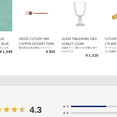
LID
SVELTE CUTLERY MAT
GLASS TABLEWARE OBO
CUTLER
E BLUE
COPPER DESSERT FORK
GOBLET CLEAR
L70 MAT
のしみを
魅力的な女性の様なカトラリー
水面をすくい取ったかの様な 爽
テーブルコ
￥1,540
￥935
かなグラス
ない名脇役
￥1,320
★
5
4.3
★
4