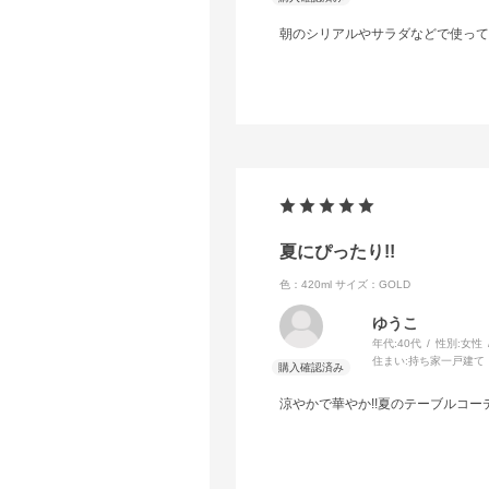
朝のシリアルやサラダなどで使って
夏にぴったり!!
色：420ml
サイズ：GOLD
ゆうこ
年代:
40代
性別:
女性
住まい:
持ち家一戸建て
涼やかで華やか!!夏のテーブルコー