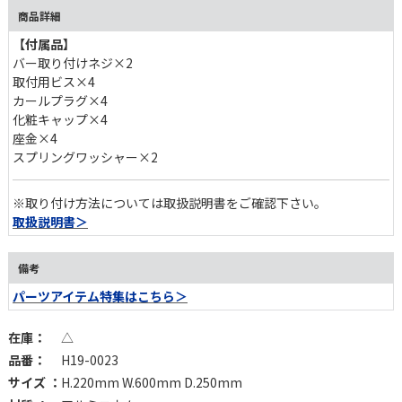
わせて使い分けてください。
商品詳細
【付属品】
バー取り付けネジ×2
取付用ビス×4
カールプラグ×4
化粧キャップ×4
座金×4
スプリングワッシャー×2
※取り付け方法については取扱説明書をご確認下さい。
取扱説明書＞
備考
パーツアイテム特集はこちら＞
在庫：
△
品番：
H19-0023
サイズ ：
H.220mm W.600mm D.250mm