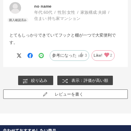
no name
年代:
60代
性別:
女性
家族構成:
夫婦
住まい:
持ち家マンション
とてもしっかりできていてフックと棚が一つで大変便利で
す。
参考になった
3
Like!
2
絞り込み
表示：評価が高い順
レビューを書く
合わせておすすめしたい商品