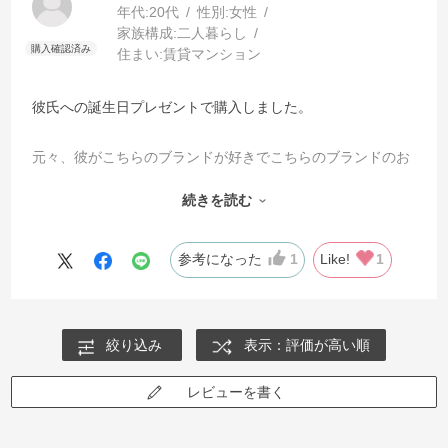
年代:
20代
性別:
女性
家族構成:
二人暮らし
住まい:
賃貸マンション
彼氏への誕生日プレゼントで購入しました。
元々、彼がこちらのブランドが好きでこちらのブランドのお
財布を購入させていただきました。
続きを読む
到着した物を見ると、プレゼント用のラッピングはとても丁
寧で高級感のある包装。ブランドの紙袋も付いていて包装か
参考になった
1
Like!
1
ら嬉しい仕上がりでした。
私は物の善し悪しはあまり分からない方ですが、お財布はし
絞り込み
表示：評価が高い順
っかりしていて、丁寧に作られているのがよく分かるもので
した。
レビューを書く
なにより、プレゼントした彼がとても喜んでいて 愛用してく