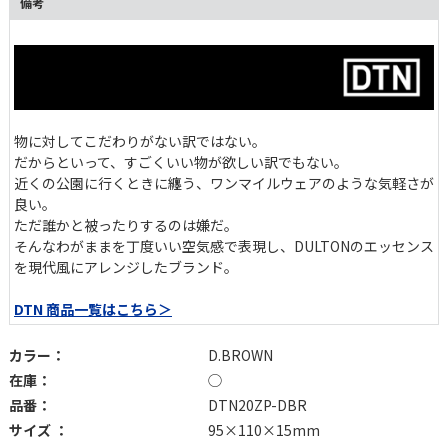
備考
物に対してこだわりがない訳ではない。
だからといって、すごくいい物が欲しい訳でもない。
近くの公園に行くときに纏う、ワンマイルウェアのような気軽さが
良い。
ただ誰かと被ったりするのは嫌だ。
そんなわがままを丁度いい空気感で表現し、DULTONのエッセンス
を現代風にアレンジしたブランド。
DTN 商品一覧はこちら＞
カラー：
D.BROWN
在庫：
◯
品番：
DTN20ZP-DBR
サイズ ：
95×110×15mm