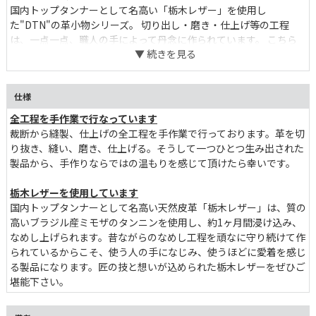
国内トップタンナーとして名高い「栃木レザー」を使用し
た"DTN"の革小物シリーズ。 切り出し・磨き・仕上げ等の工程
は、一点一点、職人の手によって丹念に作られています。 こちら
は、日常使いからサブウォレットまで、丁度良いサイズ感のジップ
パース。 内側のポケット部分には、小銭はもちろん、お気に入り
のアクセサリーや常備薬などを保管しておくのも◎。 L字ジップ型
仕様
なので、収容力・使いやすさ共に安心してお使いいただけます。
革ならではのエイジングを楽しみつつ、末長く使って欲しい。 こ
全工程を手作業で行なっています
だわりのギフトボックス付きなので、革小物が好きなあの人へのギ
裁断から縫製、仕上げの全工程を手作業で行っております。革を切
フトとしてもおすすめです。
り抜き、縫い、磨き、仕上げる。そうして一つひとつ生み出された
製品から、手作りならではの温もりを感じて頂けたら幸いです。
栃木レザーを使用しています
国内トップタンナーとして名高い天然皮革「栃木レザー」は、質の
高いブラジル産ミモザのタンニンを使用し、約1ヶ月間浸け込み、
なめし上げられます。昔ながらのなめし工程を頑なに守り続けて作
られているからこそ、使う人の手になじみ、使うほどに愛着を感じ
る製品になります。匠の技と想いが込められた栃木レザーをぜひご
堪能下さい。