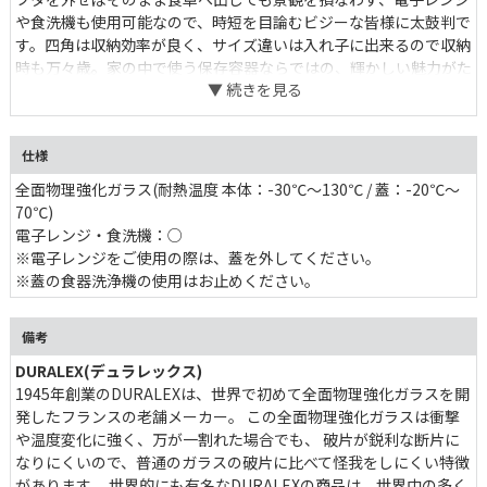
食洗機も使用可能なので、時短を目論むビジーな皆様に太鼓判で
す。四角は収納効率が良く、サイズ違いは入れ子に出来るので収納
時も万々歳。家の中で使う保存容器ならではの、輝かしい魅力がた
っぷりです。長さのある食材に便利な370mlタイプ。
仕様
全面物理強化ガラス(耐熱温度 本体：-30℃〜130℃ / 蓋：-20℃〜
70℃)
電子レンジ・食洗機：○
※電子レンジをご使用の際は、蓋を外してください。
※蓋の食器洗浄機の使用はお止めください。
備考
DURALEX(デュラレックス)
1945年創業のDURALEXは、世界で初めて全面物理強化ガラスを開
発したフランスの老舗メーカー。 この全面物理強化ガラスは衝撃
温度変化に強く、万が一割れた場合でも、 破片が鋭利な断片に
なりにくいので、普通のガラスの破片に比べて怪我をしにくい特徴
があります。 世界的にも有名なDURALEXの商品は、世界中の多く